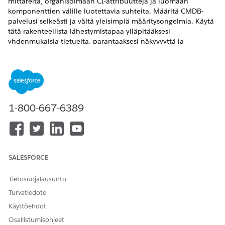
mittareita, organisoimaan CI-attribuutteja ja luomaan
komponenttien välille luotettavia suhteita. Määritä CMDB-
palvelusi selkeästi ja vältä yleisimpiä määritysongelmia. Käytä
tätä rakenteellista lähestymistapaa ylläpitääksesi
yhdenmukaisia tietueita, parantaaksesi näkyvyyttä ja
varmistaaksesi, että IT-ympäristösi resurssitiedot ovat
paikkansapitäviä.
VAADITUT VERSIOT
Käytettävissä: Lightning Experiencessa
1-800-667-6389
Käytettävissä:
Enterprise
Edition-,
Performance
Edition- ja
Unlimited
Edition -versioissa Agentforce IT Service -
palvelun kanssa, jossa on CMDB ja Service Graph käytössä.
SALESFORCE
VAIHE
KUVAUS
TULOS
CI-tyyppien
Määritä rakenne
CI-tietueet perivät
Tietosuojalausunto
luominen
kullekin CI-
yhdenmukaisen
Turvatiedote
kategorialle,
rakenteen ja
kuten palvelimille,
datamallin
Käyttöehdot
sovelluksille tai
Osallistumisohjeet
työasemille. Käytä