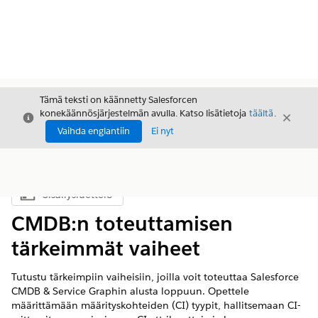
Tämä teksti on käännetty Salesforcen
konekäännösjärjestelmän avulla. Katso lisätietoja
täältä
.
Sulje
Sulje
Sulje
Vaihda englantiin
Ei nyt
Sisällysluettelo
Näytä sisällysluettelo
CMDB:n toteuttamisen
tärkeimmät vaiheet
Tutustu tärkeimpiin vaiheisiin, joilla voit toteuttaa Salesforce
CMDB & Service Graphin alusta loppuun. Opettele
määrittämään määrityskohteiden (CI) tyypit, hallitsemaan CI-