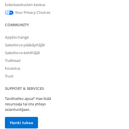
CMDB:ää
Evästeasetusten keskus
määrittääksesi
Your Privacy Choices
attribuutteja,
näkyvyyttä ja
COMMUNITY
suhteita.
Lisätietoja on
kohdassa
AppExchange
Kokoonpanon
Salesforce-pääkäyttäjät
kohteiden tyypit
CMDB:ssä
.
Salesforce-kehittäjät
Trailhead
Lisää tai tuo CIA:t
Lisää CIs
CMDB on täytetty
manuaalisesti
seurattavilla ja
Koulutus
CMDB-
todellisilla
Trust
tietokantaan tai
resursseilla
tuo ne
käyttämällä
SUPPORT & SERVICES
joukkomallia.
Käytä Discoverya
Tarvitsetko apua? Hae lisää
tuodaksesi
resursseja tai ota yhteys
skannattuja
asiantuntijaan.
resursseja.
Lisätietoja on
Hanki tukea
kohdassa
Kokoonpanon