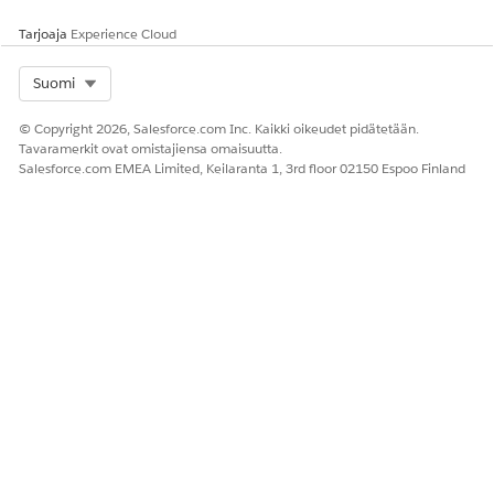
kohteet
Tarjoaja
Experience Cloud
CMDB:ssä
.
CI-attribuuttien
Lisää
CI-tietueet
Select Org
Suomi
määrittäminen
kontekstikenttiä,
sisältävät
kuten isäntänimi,
yksityiskohtaista
© Copyright 2026, Salesforce.com Inc. Kaikki oikeudet pidätetään.
käyttöjärjestelmä,
metadataa
Tavaramerkit ovat omistajiensa omaisuutta.
sijainti ja
asiayhteydelle ja
Salesforce.com EMEA Limited, Keilaranta 1, 3rd floor 02150 Espoo Finland
omistaja. Määritä
raportoinnille
kunkin attribuutin
näkyvyys ja
datatyypit CI-
tyypin tasolla.
Lisätietoja on
kohdassa
Kokoonpanon
kohteiden
attribuutit ja
attribuuttijoukot
CMDB:ssä
.
Käytä
Luo
Asiaan liittyvät CI-
attribuuttijoukkoj
uudelleenkäytettä
tyypit käyttävät
a (valinnainen)
viä
yhdenmukaista
attribuuttijoukkoj
attribuuttirakenne