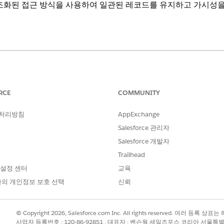
조화된 접근 방식을 사용하여 일관된 레코드를 유지하고 가시성을
가 활성화된 Agentforce IT 서비스가 포함된
Enterprise
,
Performance
RCE
COMMUNITY
상세 설명
결과
 처리방침
AppExchange
서버, 응용 프로그램 또는 워크스테이션과 같은
CI 
Salesforce 관리자
각 CI 범주에 대한 구조를 정의합니다. CMDB를
합니다
사용하여 특성, 가시성, 관계를 설정합니다. 자
Salesforce 개발자
세한 내용은 CMDB의
구성 항목 유형
을 참조하
Trailhead
십시오.
 설정 센터
교육
CMDB에 수동으로 CI를 추가하거나 대량 템플
추적 
의 개인정보 보호 선택
신뢰
릿을 사용하여 가져옵니다. 검색을 사용하여 스
다.
캔된 자산을 가져옵니다. 자세한 내용은
CMDB
의 구성 항목
을 참조하십시오.
© Copyright 2026, Salesforce.com Inc. All rights reserved. 여러 등
사업자 등록번호 : 120-86-92851 , 대표자 : 벤슨웡 세일즈포스 코리아 서울특
호스트 이름, 운영 체제, 위치 및 소유자와 같은
CI 