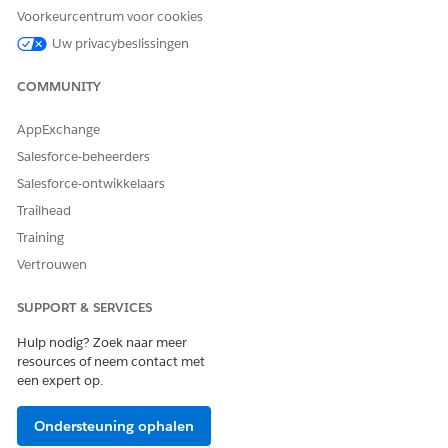
Voorkeurcentrum voor cookies
werkstations.
over
Gebruik CMDB om
Uw privacybeslissingen
kenmerken,
zichtbaarheid en
COMMUNITY
relaties in te
stellen. Zie
Configuratie-
AppExchange
itemtypen in
Salesforce-beheerders
CMDB
voor meer
informatie.
Salesforce-ontwikkelaars
Trailhead
CI's toevoegen of
Voeg CI's
CMDB is gevuld
importeren
handmatig toe in
met traceerbare,
Training
CMDB of
real-world activa
Vertrouwen
importeer ze met
behulp van een
bulksjabloon.
SUPPORT & SERVICES
Gebruik Discovery
om gescande
Hulp nodig? Zoek naar meer
activa binnen te
resources of neem contact met
halen. Zie
een expert op.
Configuratie-items
in CMDB
voor
Ondersteuning ophalen
meer informatie.