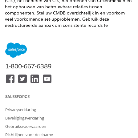
(CI's), het beheren van CI's, het ordenen van CI-kenmerken en
het opbouwen van betrouwbare relaties tussen
componenten. Stel uw CMDB overzichtelijk in en voorkom
veel voorkomende set-upproblemen. Gebruik deze
gestructureerde aanpak om consistente records te
onderhouden, de zichtbaarheid te verbeteren en
nauwkeurige activumgegevens te garanderen in uw IT-
omgeving.
VEREISTE EDITIONS
1-800-667-6389
Beschikbaar in: Lightning Experience
Beschikbaar in:
Enterprise
,
Performance
en
Unlimited
Edition met Agentforce IT Service waarvoor CMDB en
Service Graph zijn ingeschakeld.
SALESFORCE
STAP
BESCHRIJVING
RESULTAAT
Privacyverklaring
CI-typen maken
Definieer een
CI-records nemen
Beveiligingsverklaring
structuur voor
een consistente
Gebruiksvoorwaarden
elke CI-categorie,
structuur en een
zoals servers,
consistent
Richtlijnen voor deelname
toepassingen of
gegevensmodel