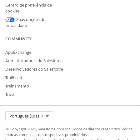
trabalho. Use o
Centro de preferência de
CMDB para definir
cookies
atributos,
Suas opções de
visibilidade e
privacidade
relacionamentos.
Para obter mais
informações,
COMMUNITY
consulte Tipos de
item de
AppExchange
configuração no
CMDB
.
Administradores do Salesforce
Desenvolvedores do Salesforce
Adicionar ou
Adicione CIs
O CMDB é
importar CIs
manualmente ao
preenchido com
Trailhead
CMDB ou
ativos rastreáveis
Treinamento
importe-os
do mundo real
usando um
Trust
modelo em
massa. Use a
descoberta para
Select Org
Português (Brasil)
trazer ativos
verificados. Para
obter mais
© Copyright 2026, Salesforce.com Inc. Todos os direitos reservados. Várias
informações,
marcas comerciais dos respectivos proprietários.
consulte
Itens de