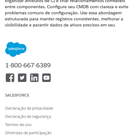
organizar atributos de CI e criar relacionamentos confiáveis
entre componentes. Configure seu CMDB com clareza e evite
problemas comuns de configuração. Use essa abordagem
estruturada para manter registros consistentes, melhorar a
visibilidade e garantir dados de ativos precisos em seu
ambiente de TI.
EDIÇÕES OBRIGATÓRIAS
Disponível em: Lightning Experience
1-800-667-6389
Disponível em: Edições
Enterprise
,
Performance
e
Unlimited
com o Serviço de TI Agentforce com CMDB e
Service Graph habilitados.
ETAPA
DESCRIÇÃO
RESULTADO
SALESFORCE
Criar tipos de CI
Defina uma
Registros de CI
estrutura para
herdam uma
Declaração de privacidade
cada categoria de
estrutura
Declaração de segurança
CI, como
consistente e um
servidores,
modelo de dados
Termos de uso
aplicativos ou
Diretrizes de participação
estações de