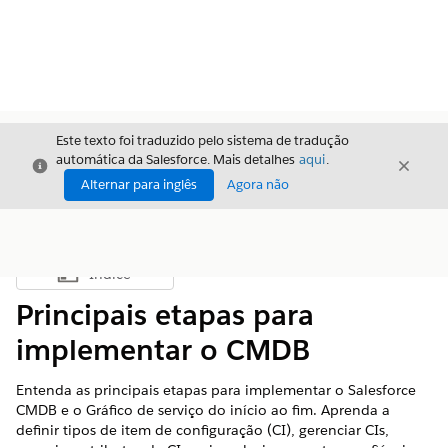
Este texto foi traduzido pelo sistema de tradução
automática da Salesforce. Mais detalhes
aqui
.
Fechar
Fecha
Fechar
Alternar para inglês
Agora não
Índice
Mostrar índice
Principais etapas para
implementar o CMDB
Entenda as principais etapas para implementar o Salesforce
CMDB e o Gráfico de serviço do início ao fim. Aprenda a
definir tipos de item de configuração (CI), gerenciar CIs,