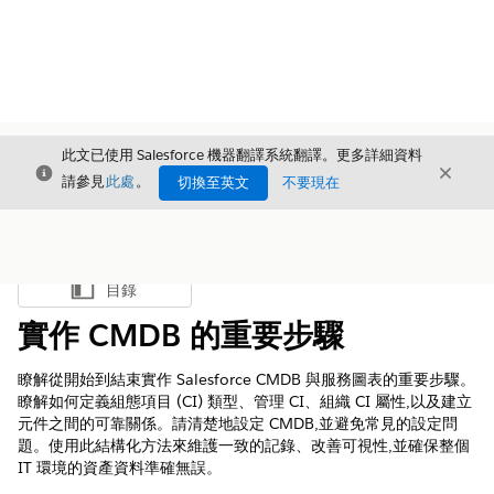
此文已使用 Salesforce 機器翻譯系統翻譯。更多詳細資料
結束
結束
結束
請參見
此處
。
切換至英文
不要現在
目錄
顯示目錄
實作 CMDB 的重要步驟
瞭解從開始到結束實作 Salesforce CMDB 與服務圖表的重要步驟。
瞭解如何定義組態項目 (CI) 類型、管理 CI、組織 CI 屬性,以及建立
元件之間的可靠關係。請清楚地設定 CMDB,並避免常見的設定問
題。使用此結構化方法來維護一致的記錄、改善可視性,並確保整個
IT 環境的資產資料準確無誤。