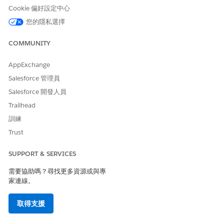
資訊,請參閱 CMDB
Cookie 偏好設定中心
中的
組態項目
。
您的隱私選擇
定義 CI 屬性
新增內容相關欄位,
CI 記錄包含內容和
例如主機名稱、作
報告的詳細中繼資
COMMUNITY
業系統、位置和擁
料
有者。在 CI 類型層
AppExchange
級為每個屬性設定
Salesforce 管理員
可視性與資料類
型。如需詳細資訊,
Salesforce 開發人員
請參閱 CMDB 中的
Trailhead
組態項目屬性和屬
性集
。
訓練
Trust
套用屬性集 (選用)
建立可重複使用的
相關 CI 類型使用一
屬性集,並將其指派
致的屬性結構
SUPPORT & SERVICES
給多個 CI 類型以保
持一致性。如需詳
需要協助嗎？尋找更多資源或與專
細資訊,請參閱
家連線。
CMDB 中的
組態項
目屬性和屬性集
。
取得支援
定義 CI 關係
使用如 run on、
關係反映系統和服
depend to 或
務相依性