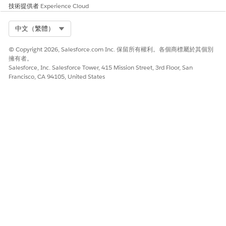
技術提供者
Experience Cloud
connected 等詞彙
建立 CIs 之間的關
係。使用關係類型
Select Org
中文（繁體）
控制允許的連線。
如需詳細資訊,請參
© Copyright 2026, Salesforce.com Inc. 保留所有權利。各個商標屬於其個別
閱透過關係
定義組
擁有者。
態項目相依性
。
Salesforce, Inc. Salesforce Tower, 415 Mission Street, 3rd Floor, San
Francisco, CA 94105, United States
使用服務圖形視覺
使用服務圖表可查
小組可看見系統相
化
看 CIs 如何互動。
依性和影響區域
選取 CI 以檢視其相
關項目。如需詳細
資訊,請參閱使用服
務圖表
視覺化組態
項目關係
。
設定識別規則
建立規則以檢查必
CMDB 醒目提示遺
要欄位並避免重
失或無效的資料以
複。如需詳細資訊,
進行修正
請參閱 CMDB 中的
識別規則
。
取得 IT 服務記錄中
在 IT 服務記錄中顯
工作人員 IT 服務使
的 CI 可視性
示組態項目。工作
用者可以直接從