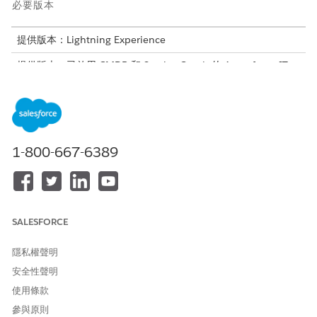
必要版本
提供版本：Lightning Experience
提供版本：已啟用 CMDB 和 Service Graph 的 Agentforce IT
Service
Enterprise
、
Performance
及
Unlimited
Edition。
步驟
描述
結果
建立 CI 類型
為每個 CI 種類定義
CI 記錄會繼承一致
1-800-667-6389
結構,例如伺服器、
的結構與資料模型
應用程式或工作
站。使用 CMDB 設
定屬性、可視性和
關係。如需詳細資
訊,請參閱 CMDB 中
SALESFORCE
的
組態項目類型
。
隱私權聲明
新增或匯入 CIs
在 CMDB 中手動新
CMDB 已填入可追
增 CI,或使用大量範
蹤的實際資產
安全性聲明
本匯入。使用
使用條款
Discovery 帶入掃描
參與原則
的資產。如需詳細