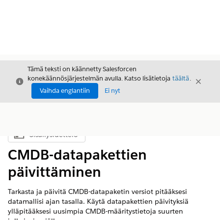
Tämä teksti on käännetty Salesforcen
konekäännösjärjestelmän avulla. Katso lisätietoja
täältä
.
Sulje
Sulje
Sulje
Vaihda englantiin
Ei nyt
Sisällysluettelo
Näytä sisällysluettelo
CMDB-datapakettien
päivittäminen
Tarkasta ja päivitä CMDB-datapaketin versiot pitääksesi
datamallisi ajan tasalla. Käytä datapakettien päivityksiä
ylläpitääksesi uusimpia CMDB-määritystietoja suurten