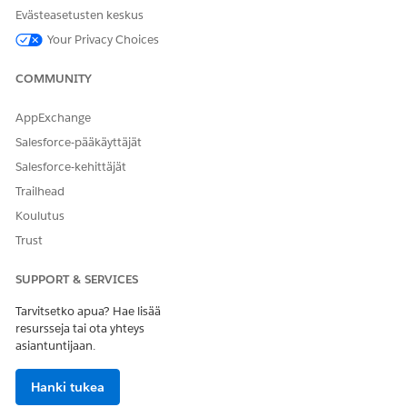
Evästeasetusten keskus
Valitse asennettu datapaketti ja tarkasta paketin
käytettävissä olevat version tiedot.
Your Privacy Choices
Valitse paketin vaadittu versio ja tarkasta paketin kuvaus ja
julkaisuhuomautukset.
COMMUNITY
Napsauta
Install (Asenna)
.
Asennus on nyt kesken.
AppExchange
Napsauta
Pakettihistoria
seurataksesi ja tarkastaaksesi
Salesforce-pääkäyttäjät
asennuksen edistymistä.
Salesforce-kehittäjät
Trailhead
Koulutus
RATKAISIKO TÄMÄ ARTIKKELI ONGELMASI?
Trust
Anna palautetta, jotta voimme kehittyä!
SUPPORT & SERVICES
Kyllä
Ei
Tarvitsetko apua? Hae lisää
resursseja tai ota yhteys
asiantuntijaan.
Hanki tukea