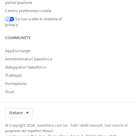
partecipazione
Nel riquadro di navigazione, selezionare
CMDB
in
Centro preferenze cookie
Amministrazione
e quindi selezionare
Pacchetto dati
CMDB
.
Le tue scelte in materia di
Selezionare il pacchetto di dati installato ed esaminare le
privacy
informazioni sulla versione del pacchetto disponibile.
Selezionare la versione del bundle richiesta ed esaminare
COMMUNITY
la descrizione del bundle e le note di rilascio.
Fare clic su
Installa
.
AppExchange
L'installazione è ora in corso.
Amministratori Salesforce
Fare clic su
Cronologia bundle
per tenere traccia e
Sviluppatori Salesforce
rivedere l'avanzamento dell'installazione.
Trailhead
Formazione
Trust
QUESTO ARTICOLO HA RISOLTO IL PROBLEMA?
Facci sapere, così possiamo migliorare!
Select Org
Italiano
Sì
No
© Copyright 2026, Salesforce.com Inc. Tutti i diritti riservati. Vari marchi di
proprietà dei rispettivi titolari.