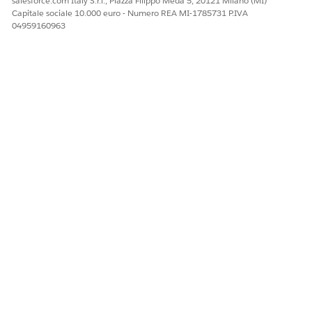
salesforce.com Italy S.r.l., Piazza Filippo Meda 5, 20121 Milano (MI)
Capitale sociale 10.000 euro - Numero REA MI-1785731 P.IVA
04959160963