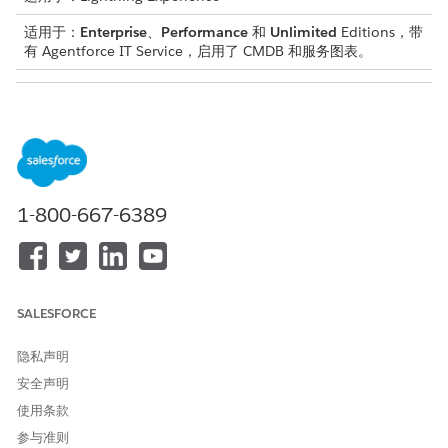
适用于：
Enterprise
、
Performance
和
Unlimited
Editions，带
有 Agentforce IT Service，启用了 CMDB 和服务图表。
所需用户权限
管理 CMDB 数据包：
IT 服务配置项目类型管理器
CMDB 数据包提供更新的数据模型，例如配置项目类型、属性和关
系定义。定期审查可用的捆绑版本，并在有较新版本可用时升级已
1-800-667-6389
安装的捆绑版本。
从应用程序启动程序中，查找并选择
CMDB 和服务图
。
在导航面板中，选择
管理
下的
CMDB
，然后选择
CMDB 数据
包
。
选择已安装的数据包，并查看可用的数据包版本信息。
SALESFORCE
选择所需的捆绑版本，并查看捆绑描述和发行说明。
单击
安装
。
隐私声明
现在安装正在进行。
安全声明
单击
捆绑历史
，以跟踪和查看安装进度。
使用条款
参与准则