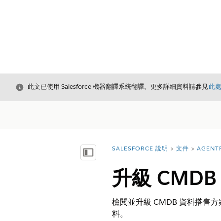
結束
此文已使用 Salesforce 機器翻譯系統翻譯。更多詳細資料請參見
此
SALESFORCE 說明
文件
AGENT
您位於此處：
顯示目錄
升級 CMD
檢閱並升級 CMDB 資料搭售
料。