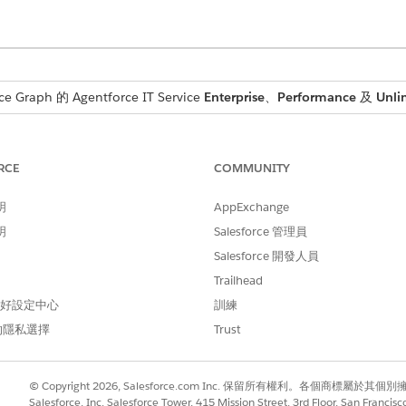
raph 的 Agentforce IT Service
Enterprise
、
Performance
及
Unli
所需的使用者權限
RCE
COMMUNITY
資訊服務組態項目類型管理員
明
AppExchange
新的資料模型,例如組態項目類型、屬性和關係定義。定期檢閱可用
明
Salesforce 管理員
Salesforce 開發人員
取「
CMDB 與服務圖表
」。
Trailhead
的「
CMDB
」,然後選取「
CMDB 資料搭售
方案」。
後檢閱可用的搭售方案版本資訊。
 偏好設定中心
訓練
描述與版本注意事項。
的隱私選擇
Trust
並檢閱安裝進度。
© Copyright 2026, Salesforce.com Inc. 保留所有權利。各個商標屬於其個
Salesforce, Inc. Salesforce Tower, 415 Mission Street, 3rd Floor, San Francis