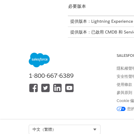
必要版本
提供版本：Lightning Experience
提供版本：已啟用 CMDB 和 Service G
SALESFO
若要管理 CMDB 資料搭售方案:
隱私權聲
CMDB 資料搭售方案提供更
1-800-667-6389
用時升級已安裝的搭售方案。
安全性聲
使用條款
進入 App Launcher,尋找並選
參與原則
在瀏覽面板中,選取「
管理
」下
選取已安裝的資料搭售方案,然
Cookie
選取所需配套版本,並檢閱配套
您
按一下「
安裝
」。
安裝現在正在進行中。
按一下「
配套歷程記錄」,
追蹤
Select Org
中文（繁體）