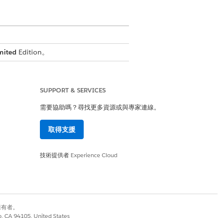
mited
Edition。
SUPPORT & SERVICES
需要協助嗎？尋找更多資源或與專家連線。
的搭售方案版本,並在有較新的版本可
取得支援
技術提供者
Experience Cloud
別擁有者。
co, CA 94105, United States