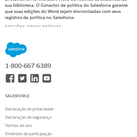
sua biblioteca. O Conector de política do Salesforce garante
que suas edições do Word sejam sincronizadas com seus
registros de política no Salesforce.
EDIÇÕES OBRIGATÓRIAS
Disponível em: Lightning Experience
Disponível em: Edições
Enterprise
,
Performance
e
Unlimited
com o Serviço de TI Agentforce.
1-800-667-6389
PERMISSÕES DE USUÁRIO NECESSÁRIAS
Para criar e gerenciar
Conjunto de permissões de
cláusulas de política no
Administrador de
Microsoft Word:
conformidade
SALESFORCE
E
Declaração de privacidade
Conjunto de permissões de
Declaração de segurança
Configuração guiada da
Termos de uso
Microsoft
Diretrizes de participação