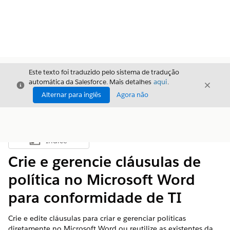
Este texto foi traduzido pelo sistema de tradução
automática da Salesforce. Mais detalhes
aqui
.
Fechar
Fecha
Fechar
Alternar para inglês
Agora não
Índice
Mostrar índice
Crie e gerencie cláusulas de
política no Microsoft Word
para conformidade de TI
Crie e edite cláusulas para criar e gerenciar políticas
diretamente no Microsoft Word ou reutilize as existentes da