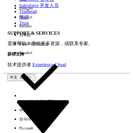
Salesforce 开发人员
Français
体验
Trailhead
培训
Deutsch
Trust
Italiano
SUPPORT & SERVICES
日本語
全部清除
完成
需要帮助？查找更多资源，或联系专家。
Español (México)
Español
获得支持
技术提供者
Experience Cloud
中文（简体）
Select Org
中文（简体）
中文（繁体）
한국어
Русский
没有结果