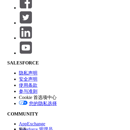
筛选器 (0)
选择筛选器
添加
产品区域
SALESFORCE
功能影响
隐私声明
安全声明
使用条款
参与准则
Cookie 首选项中心
版本
您的隐私选择
COMMUNITY
AppExchange
Salesforce 管理员
英语