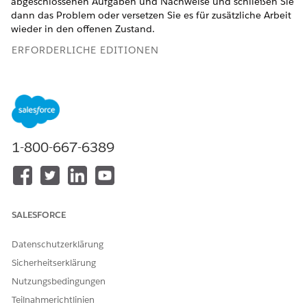
abgeschlossenen Aufgaben und Nachweise und schließen Sie
dann das Problem oder versetzen Sie es für zusätzliche Arbeit
wieder in den offenen Zustand.
ERFORDERLICHE EDITIONEN
Verfügbarkeit: Lightning Experience
Verfügbarkeit:
Enterprise
,
Performance
und
Unlimited
Edition mit Agentforce IT Service.
1-800-667-6389
ERFORDERLICHE BENUTZERBERECHTIGUNGEN
Zugreifen auf Aufgaben des
Berechtigungssatz
Aktionsplans "Compliance-
"Compliance-Administrator"
Problem":
SALESFORCE
Datenschutzerklärung
Sicherheitserklärung
Nutzungsbedingungen
Bei dieser Aufgabe wird davon ausgegangen, dass
HINWEIS
der Resolver alle Behebungsaufgaben abgeschlossen und
Teilnahmerichtlinien