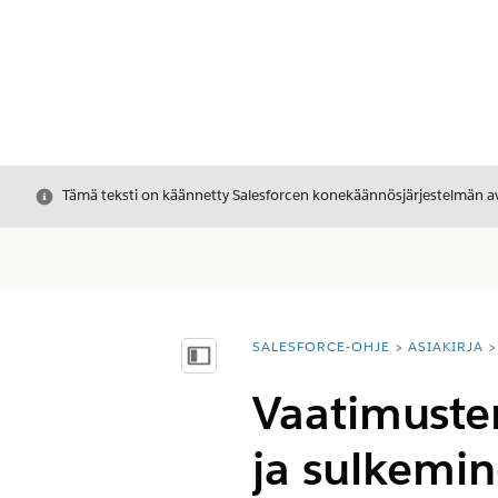
Sulje
Tämä teksti on käännetty Salesforcen konekäännösjärjestelmän avu
SALESFORCE-OHJE
ASIAKIRJA
Olet tässä:
Näytä sisällysluettelo
Vaatimuste
ja sulkemi