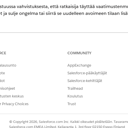
tuussa vahvistuksesta, että ratkaisija täyttää vaatimusten
t ja sulje ongelma tai siirrä se uudelleen avoimeen tilaan lisä
encessa
-,
Performance
Edition- ja
Unlimited
Edition -versioissa Agentforce 
RCE
COMMUNITY
T
alausunto
AppExchange
tasuunnitelman tehtävien
Compliance Admin -käyttöoi
ote
Salesforce-pääkäyttäjät
dot
Salesforce-kehittäjät
misohjeet
Trailhead
vä olettaa, että ratkaisija on suorittanut kaikki korjaustehtävät ja 
tusten keskus
Koulutus
yönkulusta on kohdassa Vaatimustenmukaisuusongelman
korjaustehtä
r Privacy Choices
Trust
imestä
Yhteensopivuusongelmat
.
lmat-luettelonäkymästä
Problem Status
equals
Review
löytääksesi 
© Copyright 2026, Salesforce.com Inc. Kaikki oikeudet pidätetään. Tavarame
Salesforce.com EMEA Limited, Keilaranta 1, 3rd floor 02150 Espoo Finland
-
välilehteen ja varmista, että kaikki liitetyn toimintasuunnitelman te