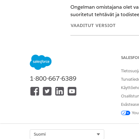
Ongelman omistajana olet vas
suoritetut tehtävät ja todistee
VAADITUT VERSIOT
Käytettävissä: Lightning Experi
Käytettävissä:
Enterprise
Edition
SALESFO
TARVITTAVAT KÄYTTÖOIKEUDE
Tietosuoj
1-800-667-6389
Yhteensopivuusongelma-toimin
Turvatied
käyttäminen:
Käyttöeh
Osallistu
Tämä tehtä
HUOMAUTUS
Evästease
Lisätietoja korjaust
You
Etsi ja avaa sovelluskäynnist
Suodata Yhteensopivuusonge
Select Org
Suomi
Avaa ongelma, siirry
Tehtävät