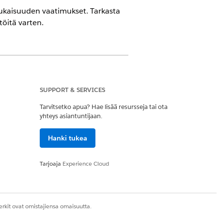
mukaisuuden vaatimukset. Tarkasta
töitä varten.
IT Service -palvelun avulla.
SUPPORT & SERVICES
Tarvitsetko apua? Hae lisää resursseja tai ota
yhteys asiantuntijaan.
keusjoukko
Hanki tukea
siirtänyt ongelman tilaksi Tarkasta.
Tarjoaja
Experience Cloud
vien suorittaminen
.
vahvistusta odottavat ongelmat.
rkit ovat omistajiensa omaisuutta.
htävät on merkitty valmiiksi.