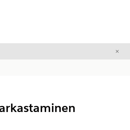
Sulje
Sulje
arkastaminen