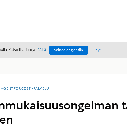
lla. Katso lisätietoja
täältä
.
Vaihda englantiin
Ei nyt
AGENTFORCE IT -PALVELU
nmukaisuusongelman t
nen