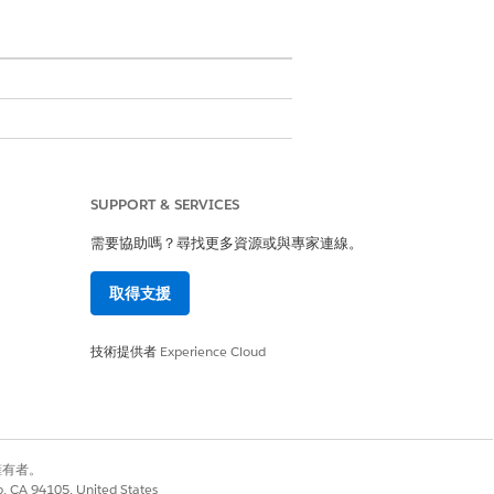
SUPPORT & SERVICES
需要協助嗎？尋找更多資源或與專家連線。
程,請參閱針對合規性問題
完成補救工作
。
取得支援
技術提供者
Experience Cloud
別擁有者。
co, CA 94105, United States
題狀態標記為目前狀態
」。