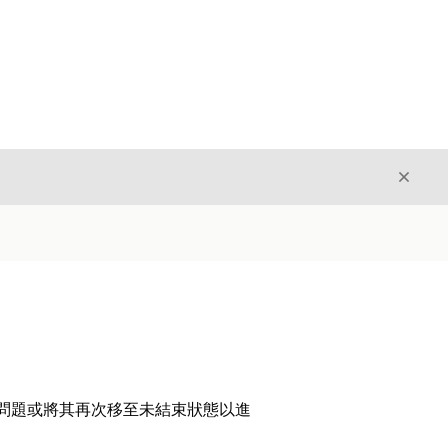
結束
結束
閉問題或將其再次移至未結束狀態以進