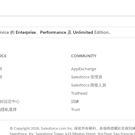
rvice 的
Enterprise
、
Performance
及
Unlimited
Edition。
RCE
COMMUNITY
工作:
「規範管理員」權限集
明
AppExchange
已完成所有補救工作,並將問題移至「檢閱」狀態。若要查看補救工作流
明
Salesforce 管理員
Salesforce 開發人員
Trailhead
取「
合規性問題
」。
 偏好設定中心
訓練
依照「
問題狀態」
等於「
檢閱」進行
篩選,以尋找等待您驗證的問題。
籤,並確認已附加動作計畫上的每個工作都標記為完成。
的隱私選擇
Trust
載的證據支援關閉,請開啟工作並移至「
相關」
索引標籤。
更多工作時再次開啟問題。
「
將問題狀態標記為完成
」以結束問題。
© Copyright 2026, Salesforce.com Inc. 保留所有權利。各個商標屬於其個
意,請在狀態路徑中選取「
Salesforce, Inc. Salesforce Tower, 415 Mission Street, 3rd Floor, San Francis
未結束
」或「
進行修復中
」,然後按一下「
將問