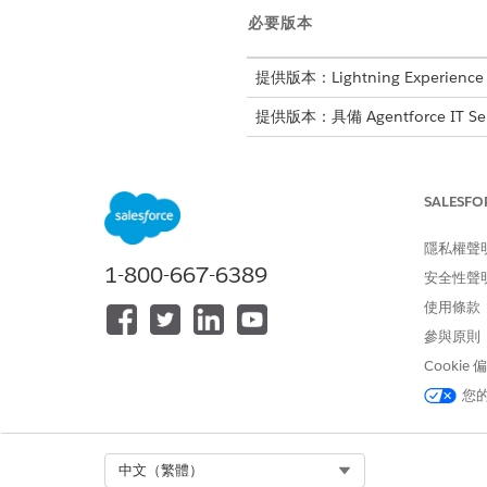
必要版本
提供版本：Lightning Experience
提供版本：具備 Agentforce IT Se
所需的使用者權限
SALESFO
若要存取「合規性問題」動作計畫
隱私權聲
1-800-667-6389
此工作假設解決程式
備註
安全性聲
使用條款
參與原則
進入 App Launcher,尋找並選
Cookie
從「合規性問題」清單檢視中,
開啟問題,移至「
工作」
索引標
您
若要檢閱任何附加檔案以確保上
決定是否要關閉問題,或在需要
如果證據支援結束,請按一下
Select Org
中文（繁體）
如果證據不完整或修正不滿