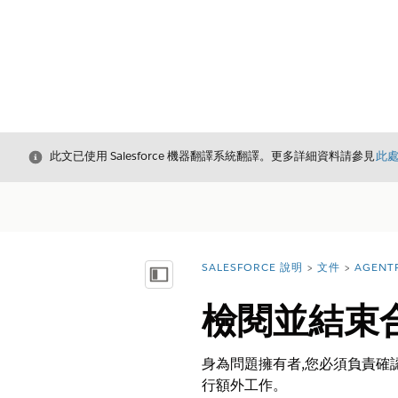
結束
此文已使用 Salesforce 機器翻譯系統翻譯。更多詳細資料請參見
此
SALESFORCE 說明
文件
AGENT
您位於此處：
顯示目錄
檢閱並結束
身為問題擁有者,您必須負責確
行額外工作。