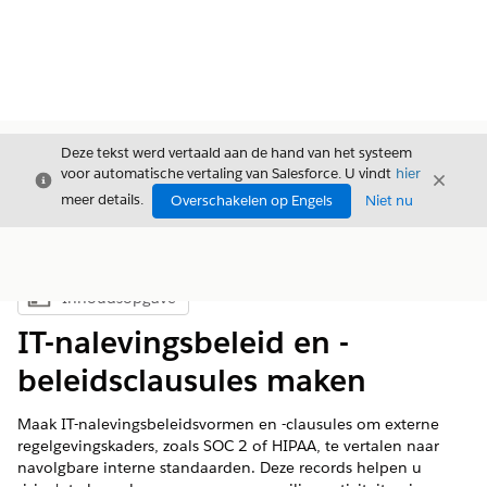
Deze tekst werd vertaald aan de hand van het systeem
voor automatische vertaling van Salesforce. U vindt
hier
Sluiten
Sluite
Sluiten
meer details.
Overschakelen op Engels
Niet nu
Inhoudsopgave
Inhoudsopgave weergeven
IT-nalevingsbeleid en -
beleidsclausules maken
Maak IT-nalevingsbeleidsvormen en -clausules om externe
regelgevingskaders, zoals SOC 2 of HIPAA, te vertalen naar
navolgbare interne standaarden. Deze records helpen u