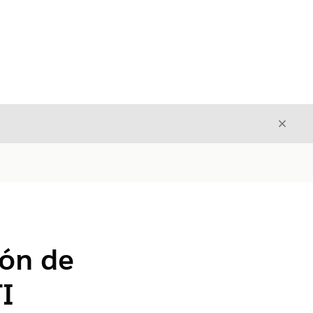
Cerrar
Cerrar
ón de
TI