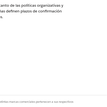
nto de las políticas organizativas y
añas definen plazos de confirmación
s.
istrador de cumplimiento
destinatarios.
istintas marcas comerciales pertenecen a sus respectivos