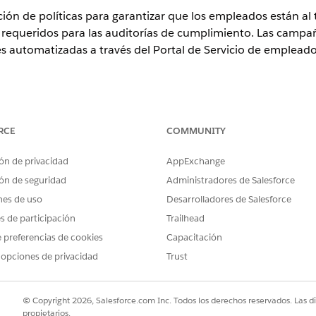
 de políticas para garantizar que los empleados están al ta
os requeridos para las auditorías de cumplimiento. Las camp
s automatizadas a través del Portal de Servicio de empleado
ence
RCE
COMMUNITY
rise
,
Performance
y
Unlimited
con Agentforce IT Service.
ón de privacidad
AppExchange
ARIOS
ón de seguridad
Administradores de Salesforce
iones y registros de pólizas:
Conjunto de permisos Admin
nes de uso
Desarrolladores de Salesforce
es de participación
Trailhead
ción, busque y seleccione
Políticas de cumplimiento
.
ublicada o activa para la que desea enviar una comunicación.
 preferencias de cookies
Capacitación
iones de políticas
y haga clic en
Nuevo
.
 opciones de privacidad
Trust
paña, incluyendo el nombre y las fechas de inicio y finalización.
ca a
Usuarios
o
Grupos
específicos y, a continuación, seleccione sus 
© Copyright 2026, Salesforce.com Inc. Todos los derechos reservados. Las d
e crea en el estado borrador.
propietarios.