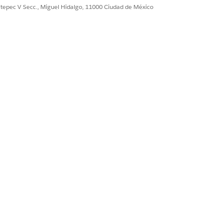
ultepec V Secc., Miguel Hidalgo, 11000 Ciudad de México
s, donde los destinatarios pueden leer
, consulte
Seguimiento de
Sí
No