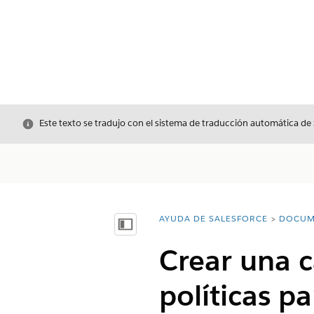
Cerrar
Este texto se tradujo con el sistema de traducción automática de
AYUDA DE SALESFORCE
DOCUM
Usted está aquí:
Mostrar índice de materias
Crear una 
políticas p