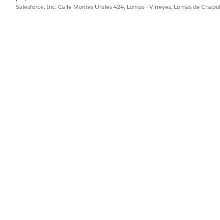
nviar notificaciones a destinatarios, haga clic en
Activar
.
Salesforce, Inc. Calle Montes Urales 424, Lomas - Virreyes, Lomas de Chap
desencadena una notificación en el Portal de Servicio de empleado
de reconocimiento de destinatarios después de la activación
 de empleados.
PROBLEMA?
ejorar!