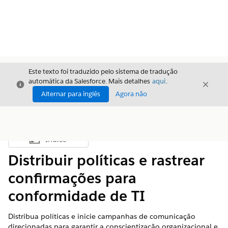
Este texto foi traduzido pelo sistema de tradução
automática da Salesforce. Mais detalhes
aqui
.
Fechar
Fecha
Fechar
Alternar para inglês
Agora não
Índice
Mostrar índice
Distribuir políticas e rastrear
confirmações para
conformidade de TI
Distribua políticas e inicie campanhas de comunicação
direcionadas para garantir a conscientização organizacional e