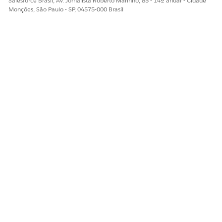
Salesforce Brasil, Av. Jornalista Roberto Marinho, 85 - 14º andar - Cidade
Diga-nos para podermos melhorar!
Monções, São Paulo - SP, 04575-000 Brasil
Sim
Não