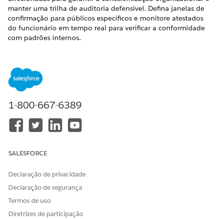
manter uma trilha de auditoria defensível. Defina janelas de
confirmação para públicos específicos e monitore atestados
do funcionário em tempo real para verificar a conformidade
com padrões internos.
EDIÇÕES OBRIGATÓRIAS
Disponível em: Lightning Experience
Disponível em: Edições
Enterprise
,
Performance
e
Unlimited
com o Serviço de TI Agentforce.
1-800-667-6389
Criar uma campanha de comunicação da política para
conformidade de TI
Crie campanhas de comunicação de política para garantir
que os funcionários estejam cientes das políticas
SALESFORCE
organizacionais e colete as certificações necessárias para
auditorias de conformidade. As campanhas definem
Declaração de privacidade
janelas de confirmação e acionam notificações
Declaração de segurança
automatizadas por meio do Portal de Serviços do
Termos de uso
funcionário.
Diretrizes de participação