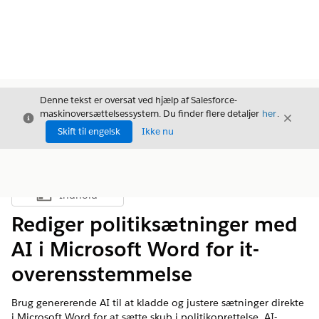
Denne tekst er oversat ved hjælp af Salesforce-
maskinoversættelsessystem. Du finder flere detaljer
her
.
Luk
Luk
Luk
Skift til engelsk
Ikke nu
Indhold
Vis indholdsfortegnelse
Rediger politiksætninger med
AI i Microsoft Word for it-
overensstemmelse
Brug genererende AI til at kladde og justere sætninger direkte
i Microsoft Word for at sætte skub i politikoprettelse. AI-