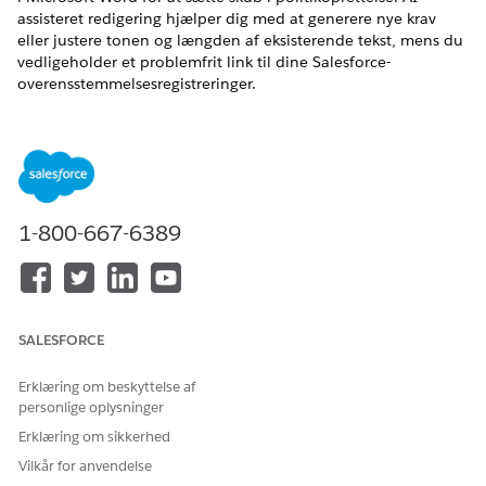
assisteret redigering hjælper dig med at generere nye krav
eller justere tonen og længden af eksisterende tekst, mens du
vedligeholder et problemfrit link til dine Salesforce-
overensstemmelsesregistreringer.
EDITIONSHEADING
Tilgængelig i: Lightning Experience
Tilgængelig i:
Enterprise
,
Performance
og
Unlimited
Edition
med tilføjelsesprogrammet AI IT Compliance.
1-800-667-6389
BRUGERTILLADELSER PÅKRÆVET
SALESFORCE
Hvis du vil bruge AI-
Tilladelsessættet IT-
politikoprettelse i Microsoft
overensstemmelse - AI-
Erklæring om beskyttelse af
365
administrator
personlige oplysninger
OG
Erklæring om sikkerhed
Vilkår for anvendelse
Tilladelsessættet Microsoft