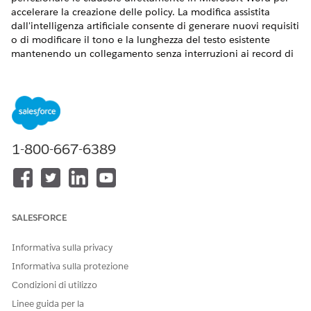
accelerare la creazione delle policy. La modifica assistita
dall'intelligenza artificiale consente di generare nuovi requisiti
o di modificare il tono e la lunghezza del testo esistente
mantenendo un collegamento senza interruzioni ai record di
conformità Salesforce.
VERSIONI (EDITION) RICHIESTE
Disponibile nelle versioni: Lightning Experience
1-800-667-6389
Disponibile in:
Enterprise
Edition,
Performance
Edition e
Unlimited
Edition con componente aggiuntivo AI IT
Compliance.
AUTORIZZAZIONI UTENTE NECESSARIE
SALESFORCE
Informativa sulla privacy
Per utilizzare la creazione di
Insieme di autorizzazioni
policy AI in Microsoft 365
Informativa sulla protezione
Amministratore AI
conformità IT
Condizioni di utilizzo
Linee guida per la
E