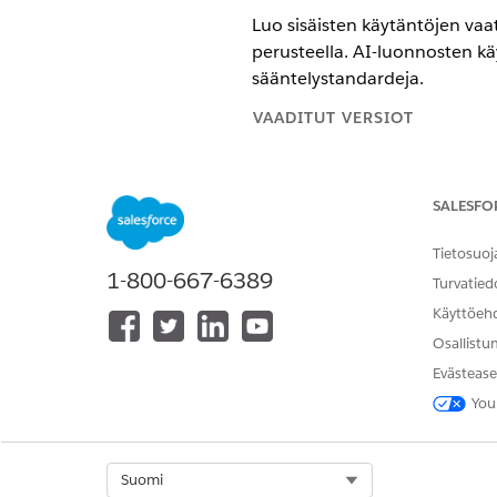
Luo sisäisten käytäntöjen vaa
perusteella. AI-luonnosten kä
sääntelystandardeja.
VAADITUT VERSIOT
Käytettävissä: Lightning Experi
SALESFO
Käytettävissä:
Enterprise
Edition
Tietosuoj
TARVITTAVAT KÄYTTÖOIKEUDE
1-800-667-6389
Turvatied
Käytäntötietueiden luominen ja 
Käyttöeh
Käytäntöjen luominen tekoälyn 
Osallistu
Evästease
Älykkään käytännön luominen 
You
sisäisiä käytäntöjä. Kun tekoäl
Tarkasta 
HUOMAUTUS
Select Org
Suomi