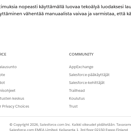
timuksia nopeasti käyttämällä luovaa tekoälyä luodaksesi la
yttäminen vähentää manuaalista vaivaa ja varmistaa, että kä
encessa
RCE
COMMUNITY
-,
Performance
Edition- ja
Unlimited
Edition -versioissa AI IT Compli
alausunto
AppExchange
T
ote
Salesforce-pääkäyttäjät
hallinta:
Compliance Admin -käyttöoi
dot
Salesforce-kehittäjät
avulla:
IT-yhteensopivuuden tekoäly
misohjeet
Trailhead
tusten keskus
Koulutus
käyttää luovaa tekoälyä analysoidakseen olemassa olevia s
r Privacy Choices
Trust
y on luonut lausekkeet, voit tarkastaa, muokata ja liittää ne k
© Copyright 2026, Salesforce.com Inc. Kaikki oikeudet pidätetään. Tavarame
aina tekoälyn luoma sisältö tarkkuuden ja yhtiösi lakisääteisten v
Salesforce.com EMEA Limited, Keilaranta 1, 3rd floor 02150 Espoo Finland