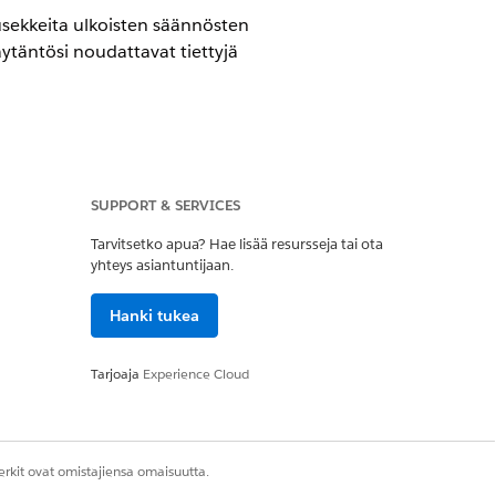
usekkeita ulkoisten säännösten
ytäntösi noudattavat tiettyjä
SUPPORT & SERVICES
ance -lisäosalla.
Tarvitsetko apua? Hae lisää resursseja tai ota
yhteys asiantuntijaan.
keusjoukko
Hanki tukea
n pääkäyttäjän käyttöoikeusjoukko
Tarjoaja
Experience Cloud
ääntelykehyksiä ja ehdottaakseen
äytäntötietueisiisi.
rkit ovat omistajiensa omaisuutta.
aatimusten noudattamisen