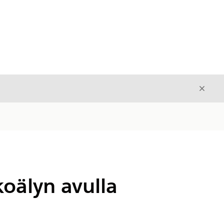
Sulje
Sulje
oälyn avulla