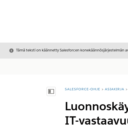
Sulje
Tämä teksti on käännetty Salesforcen konekäännösjärjestelmän avu
SALESFORCE-OHJE
ASIAKIRJA
Olet tässä:
Näytä sisällysluettelo
Luonnoskäyt
IT-vastaavu