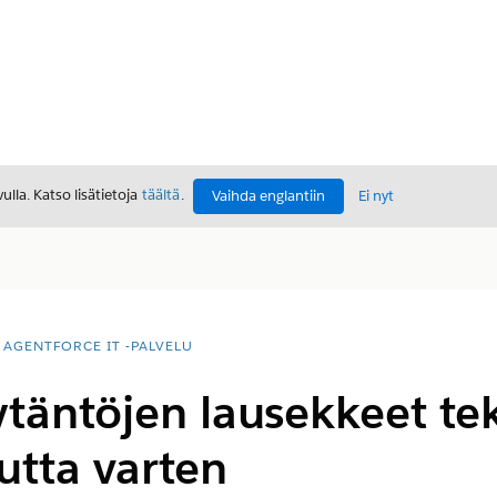
lla. Katso lisätietoja
täältä
.
Vaihda englantiin
Ei nyt
AGENTFORCE IT -PALVELU
äntöjen lausekkeet tek
utta varten