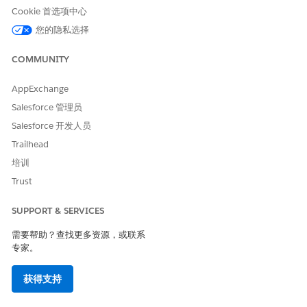
从应用程序启动程序中，查找并选择
IT 合规
。
Cookie 首选项中心
从导航菜单中打开
合规策略
。
您的隐私选择
打开要为其起草条款的保单记录。
单击
智能策略编写
。
COMMUNITY
选择
使用生成式 AI 创建保单
条款，然后单击
下一步
。
选择法规，并选择特定法规条款作为保单的来源。
AppExchange
单击
保存
。
Salesforce 管理员
生成式 AI 开始起草条款。起草过程可能需要几分钟。您可以关
闭窗口并继续工作。在草稿条款准备就绪时，您会收到通知。
Salesforce 开发人员
单击通知上的
审查保单条款
，以查看生成的条款。
Trailhead
查看草稿条款，如有必要，从操作菜单中单击
编辑
以优化文本。
培训
选择您想要保留的条款，然后单击
附加
。
选择要链接条款的合规策略版本，并保存更改。
Trust
您也可以
在 Microsoft Word 中创建并优化
策略条款。要从保单记
SUPPORT & SERVICES
录本身预览保单和重新订购条款，请参阅
预览保单和
IT 合规性重新
订购条款
需要帮助？查找更多资源，或联系
专家。
获得支持
本文章是否解决您的问题？
请与我们共享您的想法，以便我们进行改进！