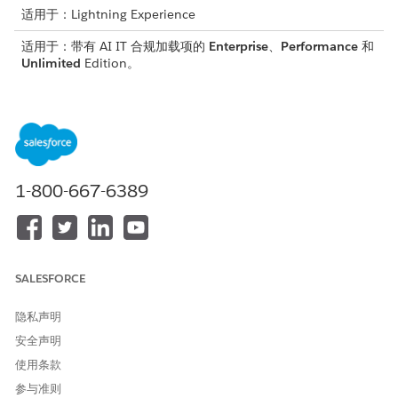
适用于：Lightning Experience
适用于：带有 AI IT 合规加载项的
Enterprise
、
Performance
和
Unlimited
Edition。
所需用户权限
创建和管理保单记录：
合规管理员权限集
要使用 AI 创建策略：
IT 合规 AI 管理员权限集
1-800-667-6389
智能保单编写使用生成式 AI 分析现有监管框架，并建议内部保单语
言。AI 起草条款后，您可以查看、编辑条款并将其与您的保单记录
相关联。
SALESFORCE
隐私声明
安全声明
请始终检查 AI 生成的内容，以确保准确性和符合贵公司的
备注
特定法律要求。
使用条款
参与准则