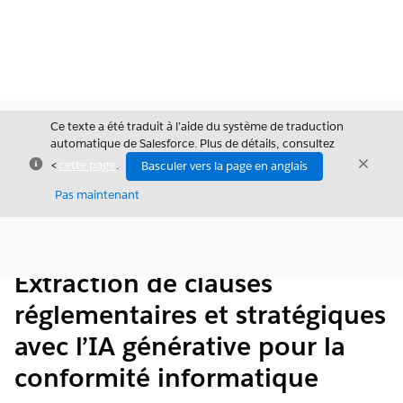
Ce texte a été traduit à l’aide du système de traduction
automatique de Salesforce. Plus de détails, consultez
Fermer
Ferme
<
cette page
.
Basculer vers la page en anglais
Fermer
Pas maintenant
Table des
Afficher la table des matières
matières
Extraction de clauses
réglementaires et stratégiques
avec l’IA générative pour la
conformité informatique