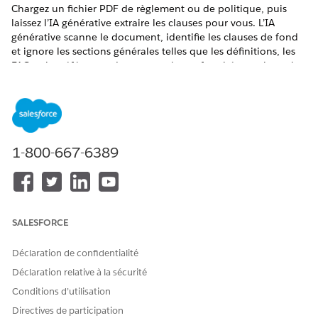
Chargez un fichier PDF de règlement ou de politique, puis
laissez l’IA générative extraire les clauses pour vous. L’IA
générative scanne le document, identifie les clauses de fond
et ignore les sections générales telles que les définitions, les
FAQ et les références. Les agents de conformité examinent le
texte extrait et créent des enregistrements de clause de
réglementation ou de clause de politique de conformité en
quelques clics.
ÉDITIONS REQUISES
1-800-667-6389
Disponible avec : Lightning Experience
Disponible avec : éditions
Enterprise
,
Performance
et
Unlimited
avec Agentforce IT Service.
SALESFORCE
AUTORISATIONS UTILISATEUR REQUISES
Déclaration de confidentialité
Pour configurer l'extraction
Ensemble d'autorisations
Déclaration relative à la sécurité
de clauses :
Administrateur de la
conformité
Conditions d’utilisation
Directives de participation
Pour créer et gérer des
Autorisation Gestionnaire de