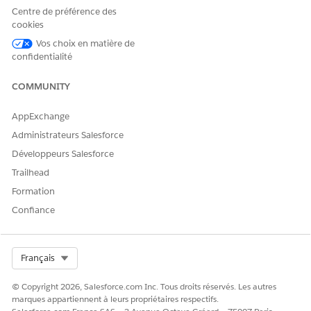
modèles d'invite dans
modèle d'invite
Centre de préférence des
Générateur de répliques :
cookies
ET
Vos choix en matière de
Autorisation Exécuter les
confidentialité
modèles d'invite
COMMUNITY
Pour utiliser le traitement en
Ensemble d'autorisations
langage naturel :
NLP Service
AppExchange
Pour utiliser Infrastructure
Ensemble d'autorisations
Administrateurs Salesforce
de score :
Administrateur de
l'infrastructure de score
Développeurs Salesforce
Trailhead
Pour exécuter des flux :
Autorisation Exécuter des
flux
Formation
Confiance
Select Org
Français
Bien que la documentation existante parle de
REMARQUE
© Copyright 2026, Salesforce.com Inc. Tous droits réservés. Les autres
l'extraction de clauses pour Process Compliance Navigator,
marques appartiennent à leurs propriétaires respectifs.
les mêmes concepts s'appliquent à l'extraction de clauses