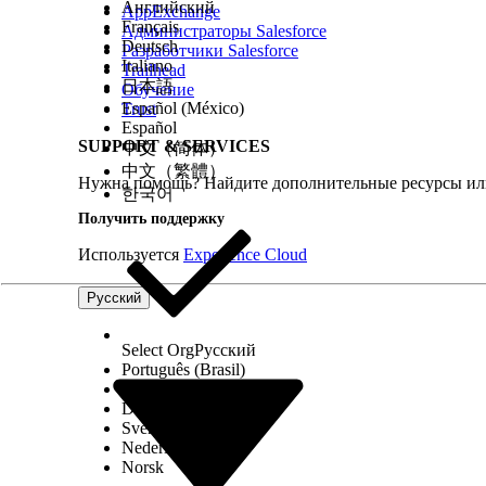
Извлеките условия.
Английский
AppExchange
Français
Администраторы Salesforce
В приложении «Соответствие ИТ» откройте верс
Deutsch
Разработчики Salesforce
Italiano
извлечь условия, нажмите «
Извлечь условия
»,
Trailhead
日本語
Обучение
Подтвердите генеративный отказ от ответственн
Español (México)
Trust
Español
Вы можете выполнять несколько извлечений пар
SUPPORT & SERVICES
中文（简体）
соответствия
.
中文（繁體）
Нужна помощь? Найдите дополнительные ресурсы или
한국어
Проверьте статус каждого извлечения, чтобы узнать,
Получить поддержку
выполняемой проверки или повторное инициирование 
Полный список статусов и действий, поддерживаемых н
Используется
Experience Cloud
доступны для проверки в течение 90 дней, после чего 
Создайте версию условия регламента или запись верси
Русский
В записи версии регламента или версии полити
документ и нажмите «
Просмотр результатов
».
Select Org
Русский
Português (Brasil)
сохранить, и нажмите «
Создать новое условие
»
Suomi
сохранения записей.
Dansk
Svenska
Дополнительную информацию см. в разделе
«Со
Nederlands
Norsk