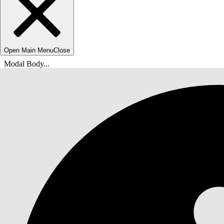
Open Main Menu
Close
Modal Body...
Вы находитесь здесь:
Справка Salesforce
Документы
IT-служба Agentforce