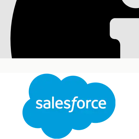
Извлечение положен
посредством генери
интеллекта для соо
Загрузите PDF-правило или политику и разрешите ге
искусственный интеллект сканирует документ, опреде
определения, вопросы и ответы и ссылки. Сотрудники
условия регламента или записи условий политики соо
Требуемые версии
Доступно в версиях: Lightning Experience
Доступно в версиях:
Enterprise
,
Performance
и
Unl
Требуемые полномочия пользователя
Для настройки извлечения условия: