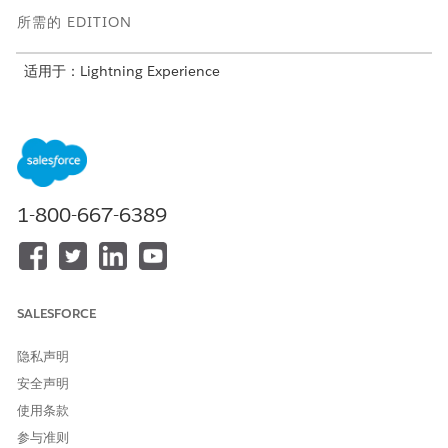
所需的 EDITION
适用于：Lightning Experience
适用于：Agentforce IT服务的
Enterprise
、
Performance
和
Unlimited
Edition。
所需用户权限
设置条款提取：
合规管理员权限集
1-800-667-6389
要在提示生成器中创建和管理
提示模板管理器权限
提示模板：
和
执行提示模板权限
SALESFORCE
要使用自然语言处理：
NLP 服务权限集
隐私声明
要使用评分框架：
评分框架管理员权限集
安全声明
使用条款
运行流：
运行流权限
参与准则