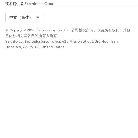
您可以并行运行多个提取。有关更多详细信息，请查看
提取合规
技术提供者
Experience Cloud
条款
。
检查每个提取的状态，以查看哪些操作接下来可用，例如检查提
Select Org
中文（简体）
取的内容、继续正在进行的检查或重新启动失败的提取。
有关每个阶段支持的状态和操作的完整列表，请参见
条款提取结
© Copyright 2026, Salesforce.com Inc. 公司版权所有。保留所有权利。其他
各商标均为其各自的所有人所有。
果
。提取的条款可在 90 天内审核，之后过期。
Salesforce, Inc. Salesforce Tower, 415 Mission Street, 3rd Floor, San
创建监管条款版本或合规策略条款版本记录。
Francisco, CA 94105, United States
从法规版本或合规策略版本记录中，单击
查看提取条款
，选择提
取的文档，然后单击
查看结果
。查看每个条款，根据需要调整文
本，选择要保留的条款，然后单击
创建新条款
。确认生成式 AI
免责声明，以保存记录。
有关更多详细信息，请查看
创建监管和政策
条款。
本文章是否解决您的问题？
请与我们共享您的想法，以便我们进行改进！
是
否