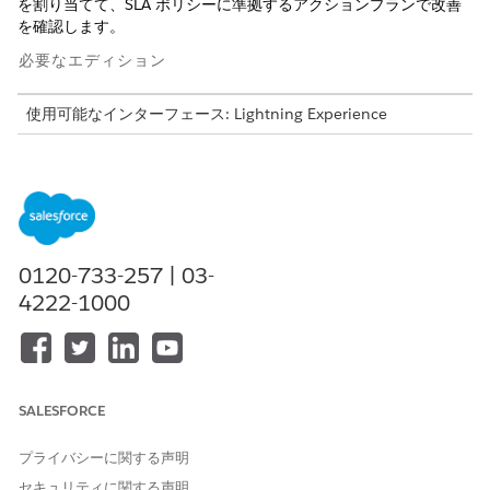
を割り当てて、SLA ポリシーに準拠するアクションプランで改善
を確認します。
必要なエディション
使用可能なインターフェース: Lightning Experience
使用可能なエディション: Agentforce IT Service が付属する
Enterprise
Edition、
Performance
Edition、および
Unlimited
Edition。
問題管理タスク
0120-733-257 | 03-
問題管理では、各コンプライアンスギャップを、そのギャップを
4222-1000
顕在化したソース制御、ポリシー、規制、監査、またはリスクに
関連付け、一貫した状況セットを通じて問題を追跡します。
制御の失敗、未承認のポリシー、監査結果、プロセス、または
インシデントの問題を記録し、各問題をソースレコードにリン
SALESFORCE
クします。
修正期限が過ぎたときにエスカレーションするサービスレベル
プライバシーに関する声明
契約 (SLA) を適用します。
アクションプランテンプレートを使用して、割り当て可能な
セキュリティに関する声明