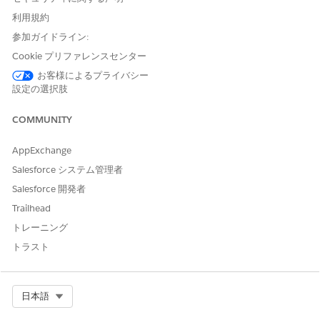
ToDo で複雑な修正をアクションプランに分割します。
利用規約
ドラフト、オープン、修復処理中、レビュー、クローズなど、
参加ガイドライン:
一貫した解決ライフサイクルを通じて問題を移行します。
Cookie プリファレンスセンター
IT コンプライアンスの問題管理の設定
お客様によるプライバシー
コンプライアンスのギャップを追跡して修正するには、問題管
設定の選択肢
理を有効にします。問題種別、SLA ポリシー、アクションプラ
ンテンプレートを設定し、問題の記録、作業、監査を行うユー
COMMUNITY
ザーにアクセス権を付与します。
ITコンプライアンスのための問題管理の使用
AppExchange
ログ記録からクローズまでコンプライアンスの問題を追跡しま
Salesforce システム管理者
す。アクションプランを使用して、修復、完了をサポートする
Salesforce 開発者
証拠、SLA マイルストーンを調整し、スケジュールどおりに作
業を進めます。
Trailhead
トレーニング
トラスト
この記事で問題は解決されましたか?
ご意見をお待ちしております。
Select Org
日本語
はい
いいえ