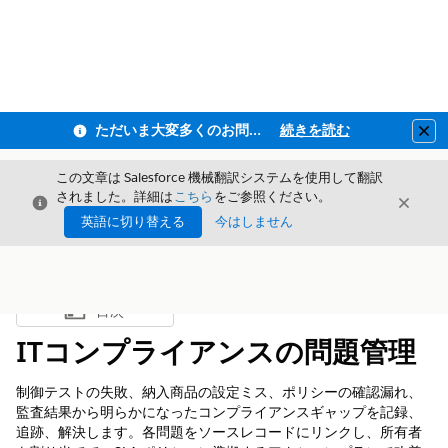
ただいま大変多くのお問い合わせをいただいており、ご連絡までにお時間を頂戴しております
続きを読む
Clo
この文章は Salesforce 機械翻訳システムを使用して翻訳
されました。詳細は
こちら
をご参照ください。
閉じる
閉じ
閉じる
英語に切り替える
今はしません
目次
目次を表示
ITコンプライアンスの問題管理
制御テストの失敗、納入商品の設定ミス、ポリシーの確認漏れ、
監査結果から明らかになったコンプライアンスギャップを記録、
追跡、解決します。各問題をソースレコードにリンクし、所有者