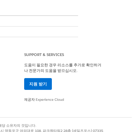
SUPPORT & SERVICES
관된 상태 집합을 통해 문제를 추적합니
도움이 필요한 경우 리소스를 추가로 확인하거
나 전문가의 도움을 받으십시오.
드에 연결합니다.
지원 받기
다.
제공자
Experience Cloud
을 구성하고 문제를 로그인, 작업, 감사하는
록 상표는 해당 소유자의 것입니다.
별시 영등포구 여의대로 108, 파크원타워2 28층 (세일즈포스) 07335