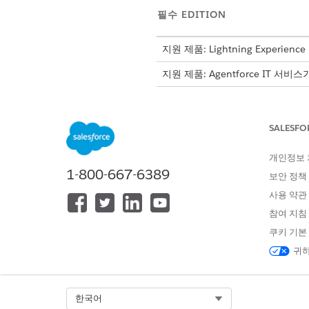
필수 EDITION
지원 제품: Lightning Experience
지원 제품: Agentforce IT 서비
문제 관리 과업
SALESFO
문제 관리는 각 규정 준수 격차
다.
개인정보
1-800-667-6389
보안 정책
제어 실패, 승인되지 않은 정책
수정 기한이 초과되면 에스컬레이
사용 약관
작업 계획 템플릿을 사용하여 할
참여 지침
초안, 진행 중, 수정 진행 중,
쿠키 기본
IT 규정 준수를 위한 문제 관리
귀하
문제 관리를 활성화하여 규정 준수
사용자에게 액세스 권한을 부여
Select Org
한국어
IT 규정 준수를 위한 문제 관리