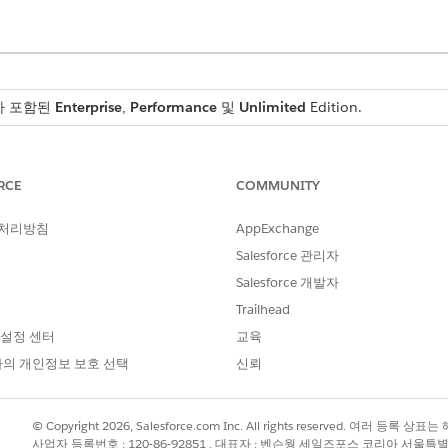
스가 포함된
Enterprise
,
Performance
및
Unlimited
Edition.
RCE
COMMUNITY
를 발생한 소스 제어, 정책, 규제, 감사 또는 위험에 연결하고 일
 처리방침
AppExchange
Salesforce 관리자
, 감사 결과, 프로세스 또는 사고의 문제를 기록하고 각 문제를 소스 레코
션되는 서비스 수준 계약(SLA)을 적용합니다.
Salesforce 개발자
당 가능한 과업을 사용하여 복잡한 수정 사항을 작업 계획으로 구분합니
Trailhead
 검토, 마감됨과 같은 일관된 해결 수명 주기를 통해 문제를 해결합니다.
 설정 센터
교육
 설정
의 개인정보 보호 선택
신뢰
 격차를 추적하고 수정합니다. 문제 유형, SLA 정책, 작업 계획 템플릿
합니다.
© Copyright 2026, Salesforce.com Inc. All rights reserved. 여러 등
 작업
사업자 등록번호 : 120-86-92851 , 대표자 : 벤슨웡 세일즈포스 코리아 서울특