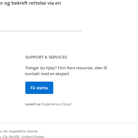
er og bekreft rettelse via en
SUPPORT & SERVICES
Trenger du hjelp? Finn flere ressurser, eller få
kontakt med en ekspert.
sjonen eller risikoen som viste seg,
Få støtte
 og koble hvert problem til kildeposten.
Levert av
Experience Cloud
anmaler.
ågår, Gjennomgang og Avsluttet.
-policyer og handlingsplanmaler, og gi
r de respektive eierne.
co, CA 94105, United States