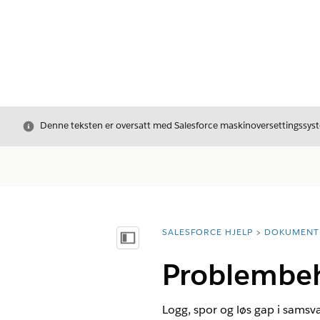
Avslutt
Denne teksten er oversatt med Salesforce maskinoversettingssyste
SALESFORCE HJELP
DOKUMENT
Du er her:
Vis innholdsfortegnelse
Problembeh
Logg, spor og løs gap i samsva