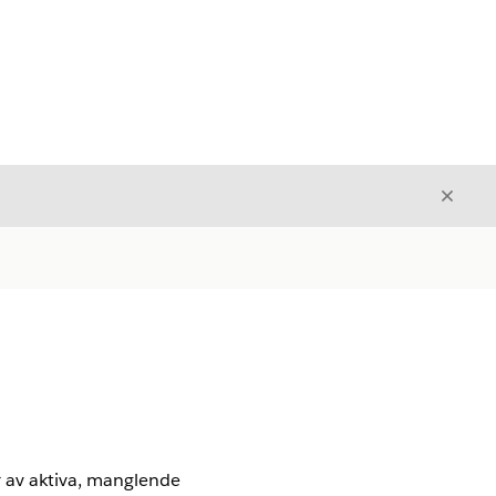
Avslut
Avslutt
er av aktiva, manglende