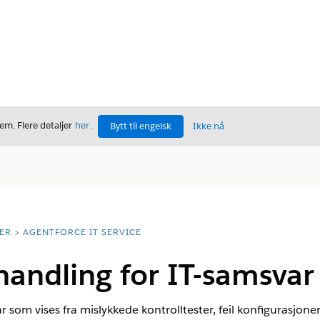
m. Flere detaljer
her
.
Bytt til engelsk
Ikke nå
ER
AGENTFORCE IT SERVICE
andling for IT-samsvar
r som vises fra mislykkede kontrolltester, feil konfigurasjon