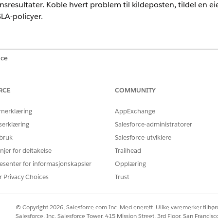
onsresultater. Koble hvert problem til kildeposten, tildel en ei
LA-policyer.
nce
mance
og
Unlimited
Edition med Agentforce IT Service.
RCE
COMMUNITY
r
rnerklæring
AppExchange
t samsvarsgap til kildekontrollen, policyen, forskriften, revi
serklæring
Salesforce-administratorer
et konsistent sett med statuser.
 bruk
Salesforce-utviklere
l, ikke-godkjente policyer, revisjonsfunn, prosesser eller hendelser,
njer for deltakelse
Trailhead
r) som eskaleres når tidsfrister for utbedring glir.
esenter for informasjonskapsler
Opplæring
i handlingsplaner med tildelbare oppgaver ved bruk av handlingspl
r Privacy Choices
Trust
onsistent livssyklus for løsning, som Utkast, Åpen, Gjennomgang p
ng for IT-samsvar
r å spore og rette opp gap i samsvar. Konfigurer problemtyper, SLA
© Copyright 2026, Salesforce.com Inc. Med enerett. Ulike varemerker tilhøre
Salesforce, Inc. Salesforce Tower, 415 Mission Street, 3rd Floor, San Francis
r seg på, arbeider med og reviderer problemer.