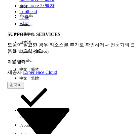
Salesforce 개발자
영어
경험
Trailhead
Français
교육
신뢰
Deutsch
Italiano
SUPPORT & SERVICES
모두 지우기
완료
日本語
도움이 필요한 경우 리소스를 추가로 확인하거나 전문가의 
움을 받으십시오.
Español (México)
Español
지원 받기
中文（简体）
제공자
Experience Cloud
中文（繁體）
한국어
Select Org
한국어
Русский
결과 없음