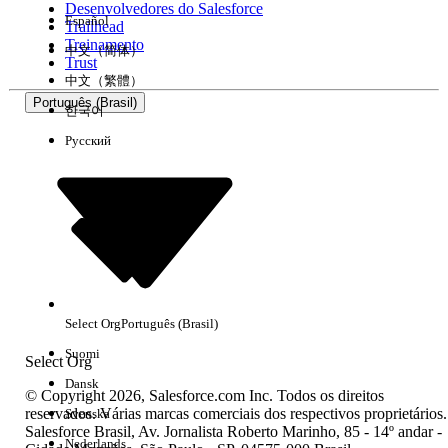
Desenvolvedores do Salesforce
Español
Trailhead
Experiência
Treinamento
中文（简体）
Trust
中文（繁體）
Português (Brasil)
한국어
Русский
Limpar tudo
Concluído
Select Org
Português (Brasil)
Suomi
Select Org
Dansk
© Copyright 2026, Salesforce.com Inc. Todos os direitos
reservados. Várias marcas comerciais dos respectivos proprietários.
Svenska
Salesforce Brasil, Av. Jornalista Roberto Marinho, 85 - 14º andar -
Sem resultados
Nederlands