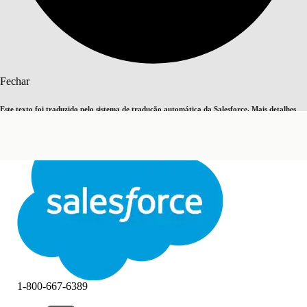
Pesquisar
Fechar
Este texto foi traduzido pelo sistema de tradução automática da Salesforce. Mais detalhes
Alternar para inglês
Agora não
aqui
.
Fechar
Fechar
1-800-667-6389