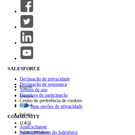
Filtros (0)
SELECIONAR FILTROS
Adicionar
Área de produtos
Impacto do recurso
SALESFORCE
Declaração de privacidade
Declaração de segurança
English
Termos de uso
Diretrizes de participação
Français
Centro de preferência de cookies
Deutsch
Suas opções de privacidade
Edição
Italiano
COMMUNITY
日本語
AppExchange
Administradores do Salesforce
Español (México)