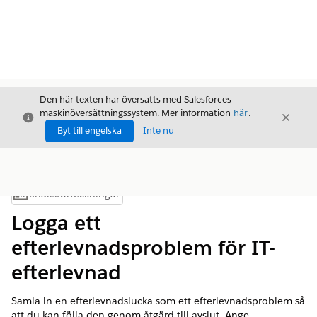
Den här texten har översatts med Salesforces
maskinöversättningssystem. Mer information
här
.
Stäng
Stäng
Stäng
Byt till engelska
Inte nu
Innehållsförteckningar
Visa innehållsförteckning
Logga ett
efterlevnadsproblem för IT-
efterlevnad
Samla in en efterlevnadslucka som ett efterlevnadsproblem så
att du kan följa den genom åtgärd till avslut. Ange