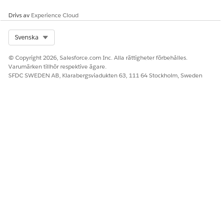
Mappa problemet till efterlevnadsposterna. Se
Mappa ett
Drivs av
Experience Cloud
problem till IT-efterlevnadsposter
.
Select Org
Svenska
© Copyright 2026, Salesforce.com Inc. Alla rättigheter förbehålles.
LÖSTE DENNA ARTIKEL DITT PROBLEM?
Varumärken tillhör respektive ägare.
Berätta för oss vad vi kan förbättra!
SFDC SWEDEN AB, Klarabergsviadukten 63, 111 64 Stockholm, Sweden
Ja
Nej