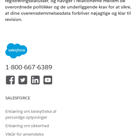
registreringsstatusser, og naviger i relationerne mellem de
overordnede politikker og de underliggende krav for at sikre,
at dine overensstemmelsesdata forbliver nøjagtige og klar til
revision.
EDITIONSHEADING
Tilgængelig i: Lightning Experience
Tilgængelig i:
Enterprise
,
Performance
og
Unlimited
Edition
med Agentforce IT Service.
1-800-667-6389
Opret it-overensstemmelsespolitikker og politikklausuler
Opret it-overensstemmelsespolitikker og -sætninger for at
oversætte eksterne bestemmelsesstrukturer, f.eks. SOC 2
eller HIPAA, til interne standarder, der kan handles på.
SALESFORCE
Disse registreringer hjælper dig med at reducere risiko og
sikre sikker drift på tværs af dit it-miljø.
Erklæring om beskyttelse af
Kladdepolitikklausuler med AI for it-overensstemmelse
personlige oplysninger
Opret hurtigt interne politikkrav ved at bruge genererende
Erklæring om sikkerhed
AI til at kladde klausuler baseret på eksterne
Vilkår for anvendelse
bestemmelser. Brug af AI-genererede kladder reducerer