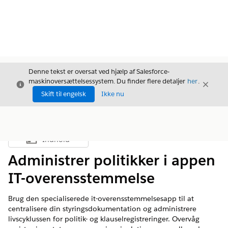
Denne tekst er oversat ved hjælp af Salesforce-
maskinoversættelsessystem. Du finder flere detaljer
her
.
Luk
Luk
Luk
Skift til engelsk
Ikke nu
Indhold
Vis indholdsfortegnelse
Administrer politikker i appen
IT-overensstemmelse
Brug den specialiserede it-overensstemmelsesapp til at
centralisere din styringsdokumentation og administrere
livscyklussen for politik- og klauselregistreringer. Overvåg