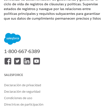
ciclo de vida de registros de cláusulas y políticas. Supervise
estados de registros y navegue por las relaciones entre
políticas principales y requisitos subyacentes para garantizar
que sus datos de cumplimiento permanecen precisos y listos
para auditoría.
EDICIONES NECESARIAS
Disponible en: Lightning Experience
1-800-667-6389
Disponible en: Ediciones
Enterprise
,
Performance
y
Unlimited
con Agentforce IT Service.
Crear políticas de cumplimiento de TI y cláusulas de
política
Cree cláusulas y políticas de cumplimiento de TI para
SALESFORCE
traducir marcos reguladores externos, como SOC 2 o
HIPAA, en estándares internos con capacidad de acción.
Declaración de privacidad
Estos registros le ayudan a mitigar el riesgo y garantizar
Declaración de seguridad
operaciones seguras en su entorno de TI.
Condiciones de uso
Borrador de cláusulas de política con IA para
Directrices de participación