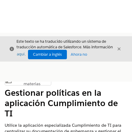
Este texto se ha traducido utilizando un sistema de
traducción automática de Salesforce. Más información
Cerrar
Cerrar
Cerrar
aquí
.
Cambiar a inglés
Ahora no
Índice de
Mostrar índice de materias
materias
Gestionar políticas en la
aplicación Cumplimiento de
TI
Utilice la aplicación especializada Cumplimiento de TI para
centralizar su documentación de gobernanza y gestionar el