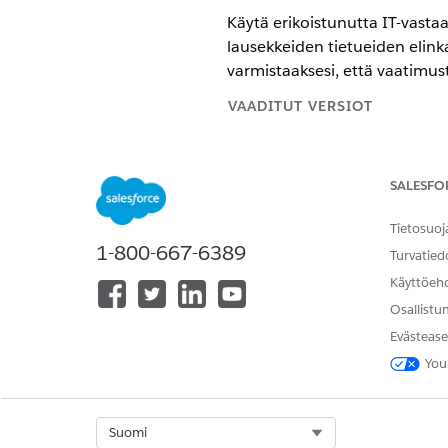
Käytä erikoistunutta IT-vastaa
lausekkeiden tietueiden elinka
varmistaaksesi, että vaatimus
VAADITUT VERSIOT
Käytettävissä: Lightning Experi
SALESFO
Käytettävissä:
Enterprise
Edition
Tietosuoj
IT-vastaavuuskäytäntöjen ja 
1-800-667-6389
Luo IT-vastaavuuskäytäntöjä ja
Turvatied
standardeiksi. Nämä tietueet 
Käyttöeh
Luonnoskäytäntöjen lausekkee
Osallistu
Luo sisäisten käytäntöjen vaa
Evästease
luonnosten käyttäminen vähent
You
Käytäntöjen esikatselu ja eh
Esikatsele asiakirjan asettelu
tarkastajille. Järjestyksen sä
Select Org
Suomi