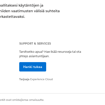
allitaksesi käytäntöjen ja
 niiden vaatimusten välisiä suhteita
rkastettavaksi.
SUPPORT & SERVICES
IT Service -palvelun avulla.
Tarvitsetko apua? Hae lisää resursseja tai ota
yhteys asiantuntijaan.
HIPAA, interaktiivisiksi sisäisiksi
innot kaikkialla IT-ympäristössäsi.
Hanki tukea
a ulkoisten säännösten perusteella. AI-
Tarjoaja
Experience Cloud
iettyjä sääntelystandardeja.
ösi on organisoitu ja tarkkaavainen
loogista kulkua.
rkit ovat omistajiensa omaisuutta.