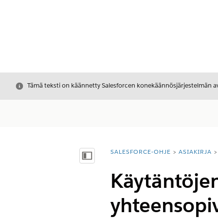
Sulje
Tämä teksti on käännetty Salesforcen konekäännösjärjestelmän avu
SALESFORCE-OHJE
ASIAKIRJA
Olet tässä:
Näytä sisällysluettelo
Käytäntöjen
yhteensopi