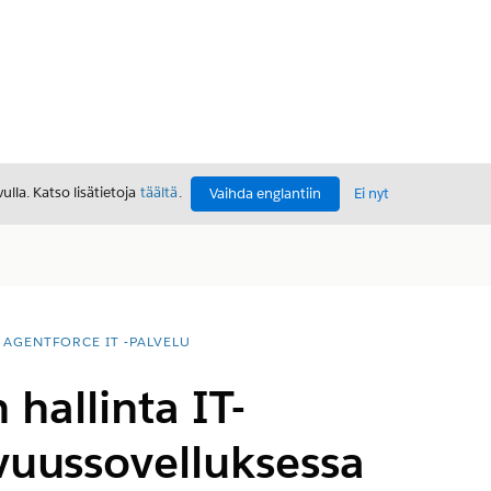
lla. Katso lisätietoja
täältä
.
Vaihda englantiin
Ei nyt
AGENTFORCE IT -PALVELU
 hallinta IT-
vuussovelluksessa