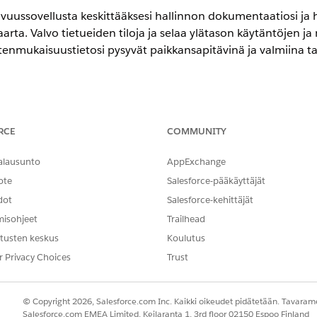
vuussovellusta keskittääksesi hallinnon dokumentaatiosi ja h
arta. Valvo tietueiden tiloja ja selaa ylätason käytäntöjen ja
tenmukaisuustietosi pysyvät paikkansapitävinä ja valmiina ta
encessa
RCE
COMMUNITY
-,
Performance
Edition- ja
Unlimited
Edition -versioissa Agentforce 
alausunto
AppExchange
käytäntöjen ehtojen luominen
 -lausekkeita kääntääksesi ulkoisia sääntelykehyksiä, kuten SOC 2 tai 
ote
Salesforce-pääkäyttäjät
auttavat sinua vähentämään riskejä ja varmistamaan turvalliset toim
dot
Salesforce-kehittäjät
t tekoälyn avulla IT-vastaavuutta varten
misohjeet
Trailhead
timuksia nopeasti käyttämällä luovaa tekoälyä luodaksesi lausekkeit
tusten keskus
Koulutus
ää manuaalista vaivaa ja varmistaa, että käytäntösi noudattavat t
r Privacy Choices
Trust
tojen järjestyksen muuttaminen IT-yhteensopivuutta varten
a ja muuta sen lausekkeiden järjestystä varmistaaksesi, että käytänt
ätäminen auttaa sinua priorisoimaan tärkeitä tietoja ja ylläpitämään 
© Copyright 2026, Salesforce.com Inc. Kaikki oikeudet pidätetään. Tavarame
Salesforce.com EMEA Limited, Keilaranta 1, 3rd floor 02150 Espoo Finland