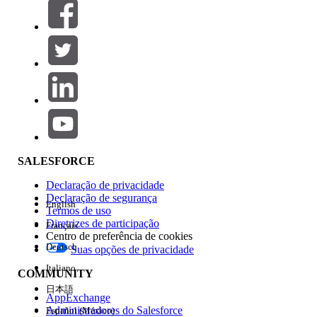
Filtros (0)
SELECIONAR FILTROS
Adicionar
Área de produtos
Impacto do recurso
SALESFORCE
Declaração de privacidade
Declaração de segurança
English
Termos de uso
Diretrizes de participação
Français
Centro de preferência de cookies
Deutsch
Suas opções de privacidade
Edição
Italiano
COMMUNITY
日本語
AppExchange
Administradores do Salesforce
Español (México)