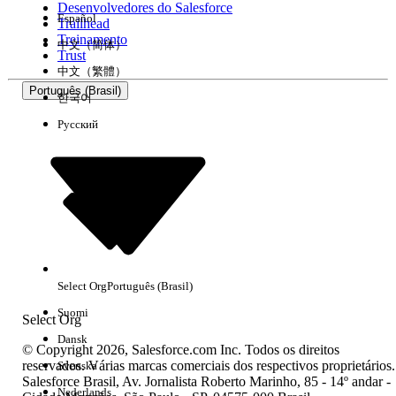
Desenvolvedores do Salesforce
Español
Trailhead
Experiência
Treinamento
中文（简体）
Trust
中文（繁體）
Português (Brasil)
한국어
Русский
Limpar tudo
Concluído
Select Org
Português (Brasil)
Suomi
Select Org
Dansk
© Copyright 2026, Salesforce.com Inc. Todos os direitos
reservados. Várias marcas comerciais dos respectivos proprietários.
Svenska
Salesforce Brasil, Av. Jornalista Roberto Marinho, 85 - 14º andar -
Sem resultados
Nederlands