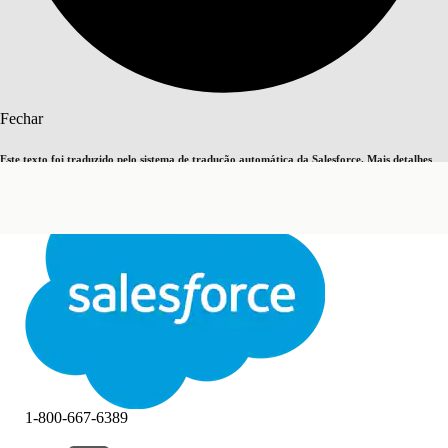
Pesquisar
Fechar
Este texto foi traduzido pelo sistema de tradução automática da Salesforce. Mais detalhes
Alternar para inglês
Agora não
aqui
.
Fechar
Fechar
1-800-667-6389