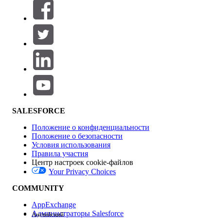
Фильтры (0)
ВЫБРАТЬ ФИЛЬТРЫ
Добавить
Область продуктов
Влияние на функции
SALESFORCE
Положение о конфиденциальности
Положение о безопасности
Условия использования
Правила участия
Центр настроек cookie-файлов
Your Privacy Choices
Версия
COMMUNITY
AppExchange
Администраторы Salesforce
Английский