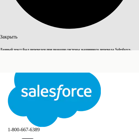
Поиск
Закрыть
Данный текст был переведен при помощи системы машинного перевода Salesforce.
Переключить на английский
Дополнительные сведения см.
здесь
.
Не сейчас
Закрыть
Закрыть
1-800-667-6389