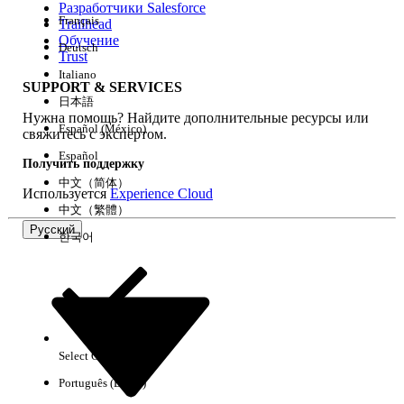
Разработчики Salesforce
Français
Trailhead
Возможности
Обучение
Deutsch
Trust
Italiano
SUPPORT & SERVICES
日本語
Нужна помощь? Найдите дополнительные ресурсы или
Очистить все
Готово
Español (México)
свяжитесь с экспертом.
Español
Получить поддержку
中文（简体）
Используется
Experience Cloud
中文（繁體）
Русский
한국어
Select Org
Русский
Português (Brasil)
Результаты отсутствуют