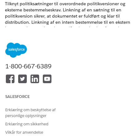
Tilknyt politiksætninger til overordnede politikversioner og
eksterne bestemmelseskrav. Linkning af en sætning til en
politikversion sikrer, at dokumentet er fuldført og klar til
distribution. Linkning af en intern bestemmelse til en ekstern
bestemmelsessætning giver verificerbare beviser for revisorer
og hjælper dig også med hurtigt at identificere, hvilke interne
politikker der skal opdateres, når en ekstern lov ændres.
EDITIONSHEADING
1-800-667-6389
Tilgængelig i: Lightning Experience
Tilgængelig i:
Enterprise
,
Performance
og
Unlimited
Edition
med Agentforce IT Service.
BRUGERTILLADELSER PÅKRÆVET
SALESFORCE
Hvis du vil konfigurere
Tilladelsessættet
Erklæring om beskyttelse af
overensstemmelsesregistreri
Compliance Admin
personlige oplysninger
nger:
Erklæring om sikkerhed
Fra Appstarter skal du finde og vælge
Versioner af
Vilkår for anvendelse
overensstemmelsespolitikklausuler
.