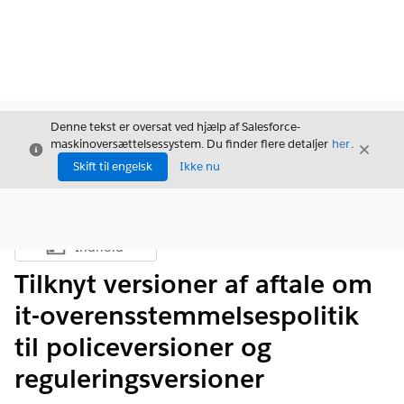
Denne tekst er oversat ved hjælp af Salesforce-
maskinoversættelsessystem. Du finder flere detaljer
her
.
Luk
Luk
Luk
Skift til engelsk
Ikke nu
Indhold
Vis indholdsfortegnelse
Tilknyt versioner af aftale om
it-overensstemmelsespolitik
til policeversioner og
reguleringsversioner