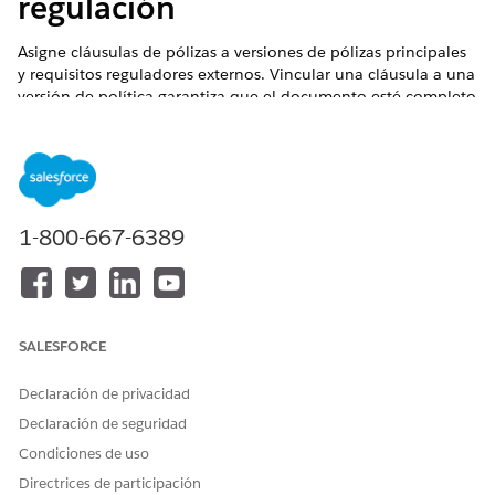
regulación
Asigne cláusulas de pólizas a versiones de pólizas principales
y requisitos reguladores externos. Vincular una cláusula a una
versión de política garantiza que el documento esté completo
y listo para su distribución. La vinculación de una cláusula
interna a una cláusula de regulación externa proporciona
pruebas verificables para auditores y también le ayuda a
identificar rápidamente qué políticas internas necesitan
actualizaciones cuando cambia una ley externa.
1-800-667-6389
EDICIONES NECESARIAS
Disponible en: Lightning Experience
Disponible en: Ediciones
Enterprise
,
Performance
y
SALESFORCE
Unlimited
con Agentforce IT Service.
Declaración de privacidad
PERMISOS DE USUARIO NECESARIOS
Declaración de seguridad
Para configurar registros de
Conjunto de permisos
Condiciones de uso
cumplimiento:
Administrador de
Directrices de participación
cumplimiento