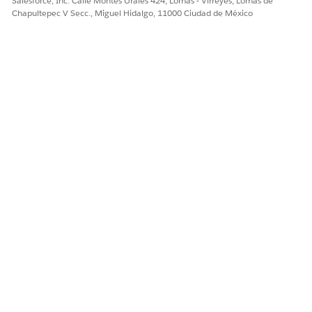
Salesforce, Inc. Calle Montes Urales 424, Lomas - Virreyes, Lomas de
Chapultepec V Secc., Miguel Hidalgo, 11000 Ciudad de México
¿RESOLVIÓ ESTE ARTÍCULO SU PROBLEMA?
¡Háganos saber cómo podemos mejorar!
Sí
No