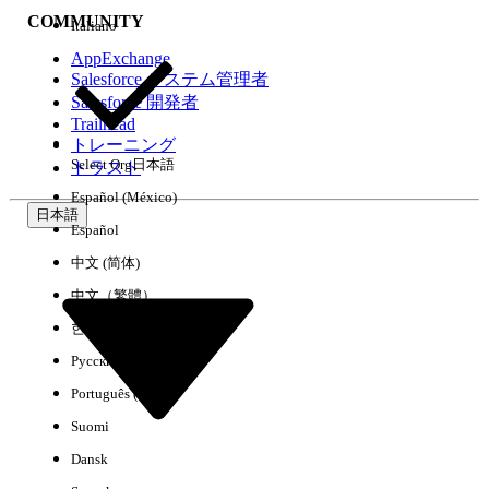
COMMUNITY
Italiano
AppExchange
Salesforce システム管理者
Salesforce 開発者
環境
Trailhead
トレーニング
Select Org
日本語
トラスト
Español (México)
日本語
Español
すべてクリア
完了
中文 (简体)
中文（繁體）
한국어
Русский
Português (Brasil)
Suomi
Dansk