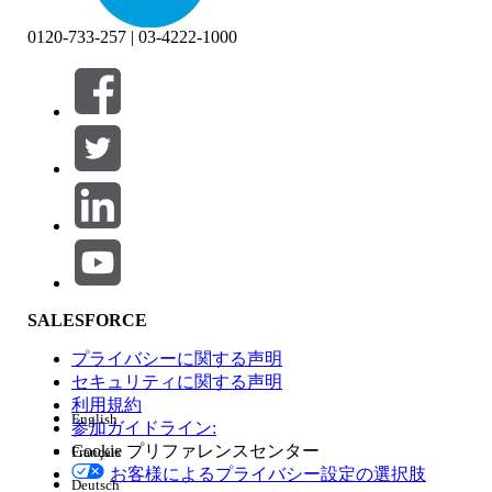
0120-733-257 | 03-4222-1000
絞り込み条件 (0)
絞り込み条件を選択
追加
製品エリア
SALESFORCE
機能の影響
プライバシーに関する声明
セキュリティに関する声明
利用規約
English
参加ガイドライン:
Cookie プリファレンスセンター
Français
エディション
お客様によるプライバシー設定の選択肢
Deutsch