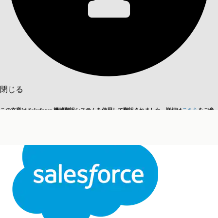
目次を表示
目次
検索
閉じる
この文章は Salesforce 機械翻訳システムを使用して翻訳されました。詳細は
こちら
をご参
英語に切り替える
今はしません
照ください。
閉じる
閉じる