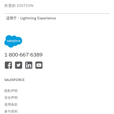
所需的 EDITION
适用于：Lightning Experience
适用于：Agentforce IT服务的
Enterprise
、
Performance
和
Unlimited
Edition。
所需用户权限
配置合规记录：
合规管理员权限集
1-800-667-6389
从应用程序启动程序中，查找并选择
合规策略条款版本
。
打开合规策略条款版本记录。
要将条款链接到内部策略，请转到“
相关”
选项卡。
SALESFORCE
在合规策略合规条款版本相关列表中，单击
新建
并选择父策略版
本。
要将条款链接到外部授权，请转到“
相关”
选项卡。
隐私声明
在监管条款版本合规策略条款版本相关列表中，单击
新建
，并选
安全声明
择特定监管条款。
使用条款
有关映射逻辑和版本的更多详细信息，请参阅将
合规策略条款版
参与准则
本映射
到其策略版本和监管条款版本。