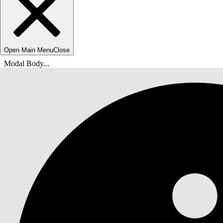
Open Main Menu
Close
Modal Body...
Sie befinden sich hier:
Salesforce-Hilfe
Dokumente
Agentforce IT-Service