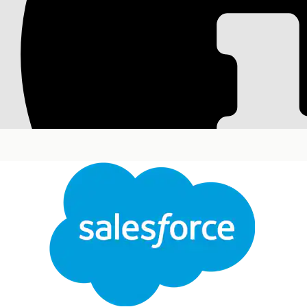
Anzeigen von Richt
Word für die IT-Co
Öffnen Sie Ihre Richtliniendatensätze in Microsof
zu verfeinern. Der Salesforce-Richtlinien-Konnektor
Änderungen wieder mit Salesforce.
Erforderliche Editionen
Verfügbarkeit: Lightning Experience
Verfügbarkeit:
Enterprise
,
Performance
und
Unlim
Erforderliche Benutzerberechtigungen
Öffnen einer Richtlinie in Microsoft Word: