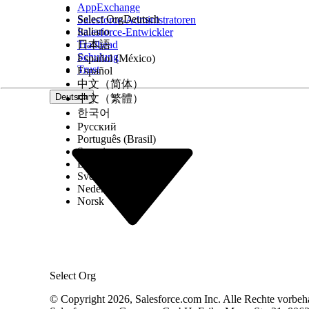
Bestätigen Sie, dass Sie die richtige Richtli
AppExchange
Überprüfen Sie, ob sich die Richtlinie im ri
Select Org
Deutsch
Salesforce-Administratoren
Zeigen Sie den Zeitstempel der letzten erfol
Italiano
Salesforce-Entwickler
Klicken Sie auf
Aktualisieren
, um die neuesten Akt
Trailhead
日本語
Schulung
Español (México)
Trust
Español
中文（简体）
KONNTEN SIE IHR PROBLEM MITHILFE DIESES ARTIKEL
Deutsch
中文（繁體）
Geben Sie uns Feedback, damit wir uns verbessern könn
한국어
Русский
Português (Brasil)
Suomi
Dansk
Svenska
Nederlands
Norsk
Select Org
© Copyright 2026, Salesforce.com Inc. Alle Rechte vorbeh