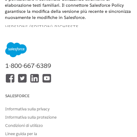
elaborazione testi familiari. Il connettore Salesforce Policy
garantisce la modifica della versione più recente e sincronizza
nuovamente le modifiche in Salesforce.
VERSIONI (EDITION) RICHIESTE
Disponibile nelle versioni: Lightning Experience
Disponibile in:
Enterprise
Edition,
Performance
Edition e
Unlimited
Edition con Agentforce IT Service.
1-800-667-6389
AUTORIZZAZIONI UTENTE NECESSARIE
Per aprire una policy in
Insieme di autorizzazioni
Microsoft Word:
Amministratore conformità
SALESFORCE
O
Informativa sulla privacy
Insieme di autorizzazioni
Amministratore AI
Informativa sulla protezione
conformità IT
Condizioni di utilizzo
Per accedere agli strumenti
Insieme di autorizzazioni
Linee guida per la