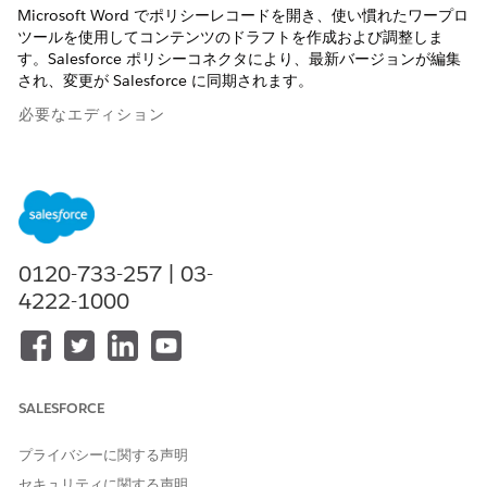
Microsoft Word でポリシーレコードを開き、使い慣れたワープロ
ツールを使用してコンテンツのドラフトを作成および調整しま
す。Salesforce ポリシーコネクタにより、最新バージョンが編集
され、変更が Salesforce に同期されます。
必要なエディション
使用可能なインターフェース: Lightning Experience
使用可能なエディション: Agentforce IT Service が付属する
Enterprise
Edition、
Performance
Edition、および
Unlimited
Edition。
0120-733-257 | 03-
4222-1000
必要なユーザー権限
Microsoft Word でポリシーを
「コンプライアンス管理者」
開く
権限セット
または
SALESFORCE
「IT コンプライアンス AI 管
理者」権限セット
プライバシーに関する声明
セキュリティに関する声明