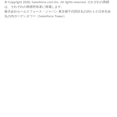
© Copyright 2026, Salesforce.com Inc. All rights reserved. それぞれの商標
[
Microsoft 365 でコラボレーション
] を選択します。
は、それぞれの商標所有者に帰属します。
開くポリシーバージョンを選択します。
株式会社セールスフォース・ジャパン 東京都千代田区丸の内1-1-3 日本生命
[了解]
をクリックします。
丸の内ガーデンタワー（Salesforce Tower）
ポリシーが Microsoft Word の新しいタブで開きます。
[Microsoft Word] ウィンドウで、[
その他のオプション
] タブ
をクリックし、[
Salesforce Policy Connector for Microsoft
Word
] を選択します。
Salesforce アドインがサイドパネルに読み込まれます。
次のドキュメントメタデータを確認します。
正しいポリシーとポリシーバージョンを編集していること
を確認します。
ポリシーが編集可能な正しい状況になっていることを確認
します。
Salesforce との最後の成功した同期のタイムスタンプを表
示します。
Salesforce から最新の更新を Word ドキュメントに取り込む
には、
[更新]
をクリックします。