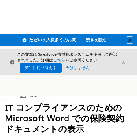
ただいま大変多くのお問い合わせをいただいており、ご連絡までにお時間を頂戴しております
続きを読む
Clo
この文章は Salesforce 機械翻訳システムを使用して翻訳
されました。詳細は
こちら
をご参照ください。
閉じる
閉じ
閉じる
英語に切り替える
今はしません
目次
目次を表示
IT コンプライアンスのための
Microsoft Word での保険契約
ドキュメントの表示