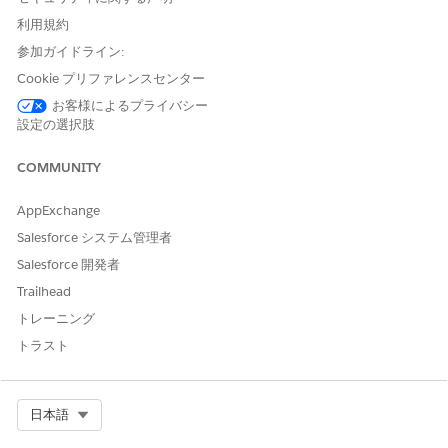
スマートポリシー作成ツール
「IT コンプライアンス AI 管
にアクセスする
理者」権限セット
利用規約
参加ガイドライン:
Salesforce ポリシーコネクタは Microsoft Word にインストール
Cookie プリファレンスセンター
されている必要があります。「IT コンプライアンスのための
Microsoft 365 Integration
の設定」を参照してください。
お客様によるプライバシー
設定の選択肢
Word でポリシーまたは条項のバージョンを編集するには、レコ
ードの状況が [ドラフト]、[レビュー]、または [承認待機中] であ
COMMUNITY
る必要があります。公開済み、有効、または廃止済みレコードは
参照のみです。
AppExchange
アプリケーションランチャーから、[
IT Compliance]
を見つけ
Salesforce システム管理者
て選択し、[
Compliance Policy Versions
] を選択します。
Salesforce 開発者
Microsoft Word で編集するコンプライアンスポリシーのバー
Trailhead
ジョンを開きます。
コンプライアンスポリシーレコードから [
Open Document in
トレーニング
M365
(M365 でドキュメントを開く)] をクリックして、
トラスト
Microsoft Word でポリシーを開きます。
または、スマートポリシー作成ツールを使用してポリシーを開
きます。
Select Org
日本語
コンプライアンスポリシーレコードから、[
Smart Policy
Authoring
(スマートポリシー作成)] をクリックします。