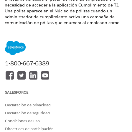
necesidad de acceder a la aplicación Cumplimiento de TI.
Una póliza aparece en el Núcleo de pólizas cuando un
administrador de cumplimiento activa una campaña de
comunicación de pólizas que enumera al empleado como
destinatario.
EDICIONES NECESARIAS
Disponible en: Lightning Experience
1-800-667-6389
Disponible en: Ediciones
Enterprise
,
Performance
y
Unlimited
con el complemento Empleado de
cumplimiento de TI.
PERMISOS DE USUARIO NECESARIOS
SALESFORCE
Para reconocer políticas
Conjunto de permisos
asignadas desde el portal
Reconocedor de políticas de
Declaración de privacidad
Servicio de empleados:
cumplimiento de TI
Declaración de seguridad
Condiciones de uso
Directrices de participación