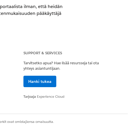
portaalista ilman, että heidän
ustenmukaisuuden pääkäyttäjä
SUPPORT & SERVICES
nce Employee -lisäosalla.
Tarvitsetko apua? Hae lisää resursseja tai ota
yhteys asiantuntijaan.
istajan käyttöoikeusjoukko
Hanki tukea
Tarjoaja
Experience Cloud
i avaa käytäntöä suoraan. Avaa Policy
rkit ovat omistajiensa omaisuutta.