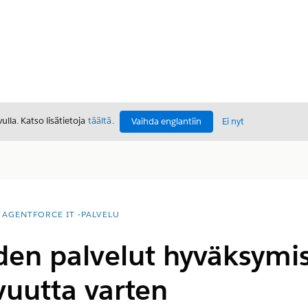
lla. Katso lisätietoja
täältä
.
Vaihda englantiin
Ei nyt
AGENTFORCE IT -PALVELU
den palvelut hyväksymi
vuutta varten