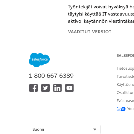
Työntekijät voivat hyväksyä h
täytyisi käyttää IT-vastaavu
aktivoi käytännön viestintäka
VAADITUT VERSIOT
Käytettävissä: Lightning Experi
SALESFO
Käytettävissä:
Enterprise
Edition
Tietosuoj
1-800-667-6389
Turvatied
Kohdistettujen käytäntöjen hyv
Käyttöeh
portaalista:
Osallistu
Evästease
Portaali 
HUOMAUTUS
You
Hub aloitussivulta luke
Kirjaudu sisään Työntekijöiden
Select Org
Suomi