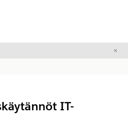
Sulje
Sulje
skäytännöt IT-