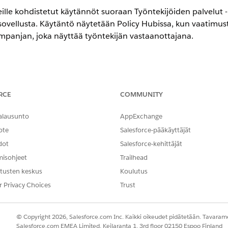
eille kohdistetut käytännöt suoraan Työntekijöiden palvelut -
ussovellusta. Käytäntö näytetään Policy Hubissa, kun vaatim
mpanjan, joka näyttää työntekijän vastaanottajana.
encessa
RCE
COMMUNITY
-,
Performance
Edition- ja
Unlimited
Edition -versioissa IT Complia
alausunto
AppExchange
TARVITTAVAT KÄYTTÖOIKEUDET
ote
Salesforce-pääkäyttäjät
äksyminen Työntekijöiden palvelut -
IT-vastaavuuskäytännön tunn
dot
Salesforce-kehittäjät
misohjeet
Trailhead
tusten keskus
Koulutus
ilmoittaa sinulle, kun uusi käytäntö kohdistetaan, mutta ilmoitus e
r Privacy Choices
Trust
aksesi sen ja hyväksyäksesi sen.
© Copyright 2026, Salesforce.com Inc. Kaikki oikeudet pidätetään. Tavarame
 palvelut -portaaliin.
Salesforce.com EMEA Limited, Keilaranta 1, 3rd floor 02150 Espoo Finland