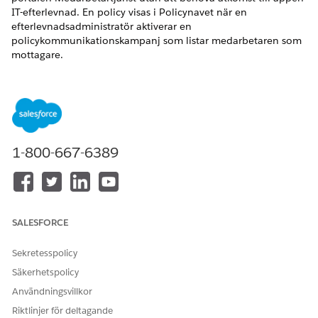
IT-efterlevnad. En policy visas i Policynavet när en
efterlevnadsadministratör aktiverar en
policykommunikationskampanj som listar medarbetaren som
mottagare.
VERSIONER SOM KRÄVS
Tillgängliga i: Lightning Experience
Tillgängliga i: Tillägget
Enterprise
,
Performance
och
Unlimited
Editions med medarbetare för IT-efterlevnad.
1-800-667-6389
ANVÄNDARBEHÖRIGHETER SOM KRÄVS
För att godkänna tilldelade
Behörighetsuppsättningen
policyer från portalen
IT Compliance Policy
SALESFORCE
Medarbetartjänst:
Acknowledger
Sekretesspolicy
Säkerhetspolicy
Användningsvillkor
Riktlinjer för deltagande