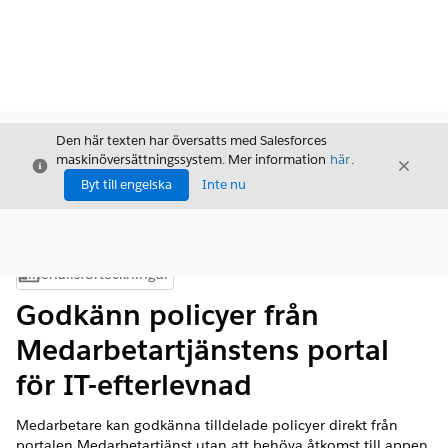
Den här texten har översatts med Salesforces
maskinöversättningssystem. Mer information
här
.
Stäng
Stäng
Stäng
Byt till engelska
Inte nu
Innehållsförteckningar
Visa innehållsförteckning
Godkänn policyer från
Medarbetartjänstens portal
för IT-efterlevnad
Medarbetare kan godkänna tilldelade policyer direkt från
portalen Medarbetartjänst utan att behöva åtkomst till appen