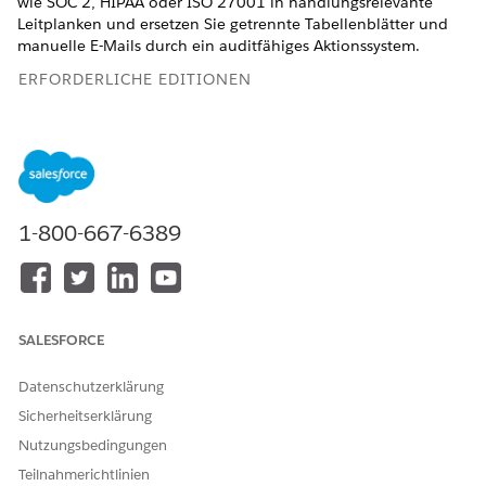
wie SOC 2, HIPAA oder ISO 27001 in handlungsrelevante
Leitplanken und ersetzen Sie getrennte Tabellenblätter und
manuelle E-Mails durch ein auditfähiges Aktionssystem.
ERFORDERLICHE EDITIONEN
Verfügbarkeit: Lightning Experience
Verfügbarkeit:
Enterprise
,
Performance
und
Unlimited
Edition mit Agentforce IT Service.
1-800-667-6389
Richtlinienverwaltungsaufgaben
Die IT-Compliance-Anwendung standardisiert, wie Sie
Organisationsrichtlinien erstellen, verteilen und verfolgen.
Entwurfs- und Autorenrichtlinien: Verwenden Sie die
SALESFORCE
generative AI, um Klauseln aus alten Dokumenten zu
extrahieren oder formalen Text auf der Grundlage von
Datenschutzerklärung
behördlichen Quellen und Branchenvorlagen zu erstellen.
Sicherheitserklärung
Autor in Microsoft 365: Entwerfen und überarbeiten Sie
Nutzungsbedingungen
Richtlinien direkt in Microsoft Word. Bearbeitungen
werden wieder mit Salesforce synchronisiert, dem
Teilnahmerichtlinien