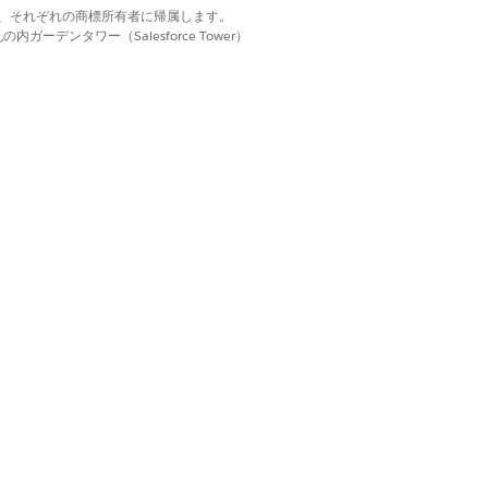
d. それぞれの商標は、それぞれの商標所有者に帰属します。
クに関連付けて、エンドツーエンドのトレ
ーデンタワー（Salesforce Tower）
icrosoft 365 と統合してドキュ
ニケーションチャネルを設定して、ポリシ
ー条項のドラフトを作成し、規制要件に対
タイムで追跡して、組織のコンプライアン
はい
いいえ