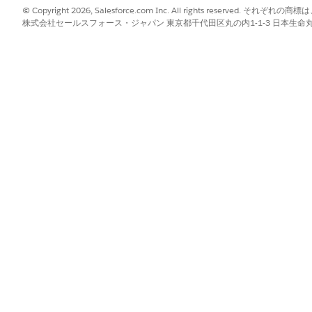
© Copyright 2026, Salesforce.com Inc. All rights reserve
付け: 外部または内部の各規制を、それを満たすポリシー、制御、リス
株式会社セールスフォース・ジャパン 東京都千代田区丸の内1-1-3 日本生命丸の内ガ
ポリシー管理機能の設定
標準に変換するために必要な基本設定を定義します。作成ツールを有効にし、M
、ポリシーを配布して従業員の確認を追跡するために使用されるコミュ
。
ーの使用
ンドツーエンドで管理し、正確で整理された監査対応にします。ポリシ
る前にドキュメントをプレビューします。次に、従業員の確認をリアル
?