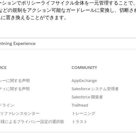
ケーションでポリシーライフサイクル全体を一元管理することで、基
 27001 などの規制をアクション可能なガードレールに変換し、切
ムに置き換えることができます。
ng Experience
e IT Service が付属する
Enterprise
Edition、
Performance
Editi
RCE
COMMUNITY
ks (保険契約管理タスク)
シーに関する声明
AppExchange
ケーションは、組織ポリシーの作成、配布、追跡方法を標準化し
ティに関する声明
Salesforce システム管理者
: 生成 AI を使用して、従来のドキュメントから条項を抽出したり、
Salesforce 開発者
ます。
ドライン:
Trailhead
65 (Microsoft 365 で作成): Microsoft Word で直接ポリシーのドラフ
は引き続き記録システムとなります。
e プリファレンスセンター
トレーニング
ケーションキャンペーンを開始して、新しいポリシーや既存のポリシーの
客様によるプライバシー設定の選択肢
トラスト
ュメントを確認してデジタル署名できます。
dence (監査証拠を取得): タイムスタンプ、ユーザー ID、およびデジタル