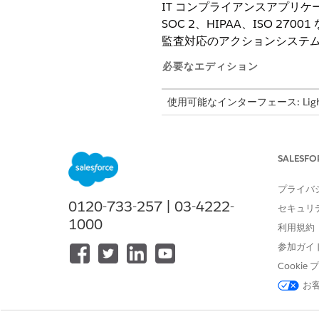
IT コンプライアンスアプリ
SOC 2、HIPAA、ISO
監査対応のアクションシステ
必要なエディション
使用可能なインターフェース: Lightni
使用可能なエディション: Agentforc
SALESFO
Policy Management Tas
プライバ
IT コンプライアンスアプリ
0120-733-257 | 03-4222-
セキュリ
ポリシーのドラフト作成と作成
1000
利用規約
式なテキストを作成したりでき
参加ガイ
Author in Microsoft 3
に同期され、Salesforce 
Cooki
確認の配布と追跡: コミュニ
お
ータルのポリシーハブ内でドキ
Capture Audit Evi