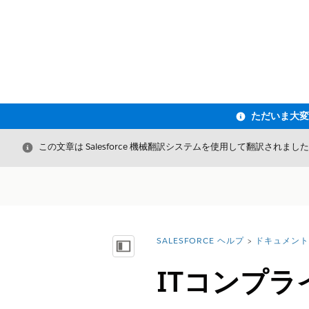
閉じる
この文章は Salesforce 機械翻訳システムを使用して翻訳されまし
SALESFORCE ヘルプ
ドキュメント
詳細情報:
目次を表示
ITコンプ