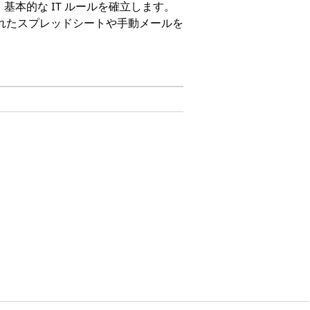
本的な IT ルールを確立します。
断されたスプレッドシートや手動メールを
on、および
Unlimited
Edition。
ます。
規制ソースや業界テンプレートに基づいて正
トを作成して修正します。編集内容は Salesforce
更新を従業員に通知します。従業員は、ポ
署名ごとの特定のポリシーバージョンを記録する検