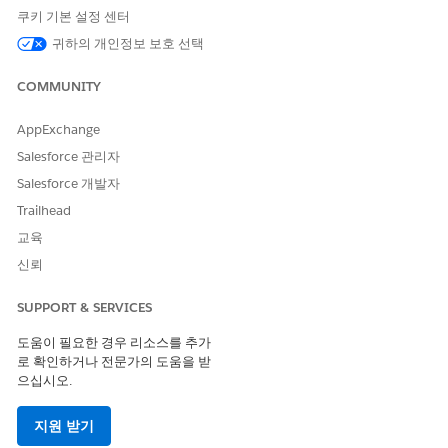
ID, 특정 정책 버전을 기록하는 확인 가능한 로그를 유지합니다.
쿠키 기본 설정 센터
규제 추적 가능성 매핑: 외부 또는 내부의 각 규정을 완벽하게
귀하의 개인정보 보호 선택
추적할 수 있도록 충족하는 정책, 제어, 위험에 연결합니다.
IT 규정 준수를 위한 정책 관리 기능 설정
COMMUNITY
규제 요구 사항을 실천 가능한 내부 표준으로 전환하기 위해 필
요한 기본 설정을 구성합니다. 작성 도구를 활성화하고, 문서 공
AppExchange
동 작업을 위해 Microsoft 365와 통합하고, 정책을 배포하고 직
Salesforce 관리자
원 승인을 추적하는 데 사용되는 커뮤니케이션 채널을 구성하여
Salesforce 개발자
정책 프레임워크를 설정합니다.
Trailhead
IT 규정 준수 정책 작업
교육
내부 표준의 전체 수명 주기를 관리하여 정확하고 체계적이며
신뢰
감사 준비가 된지 확인합니다. 정책 조항 초안을 작성하고 규제
요구 사항에 매핑한 다음, 정책을 활성화하기 전에 문서를 미리
SUPPORT & SERVICES
봅니다. 직원의 승인을 실시간으로 추적하여 조직의 규정 준수
를 확인합니다.
도움이 필요한 경우 리소스를 추가
로 확인하거나 전문가의 도움을 받
으십시오.
이 기사를 통해 문제를 해결했습니까?
지원 받기