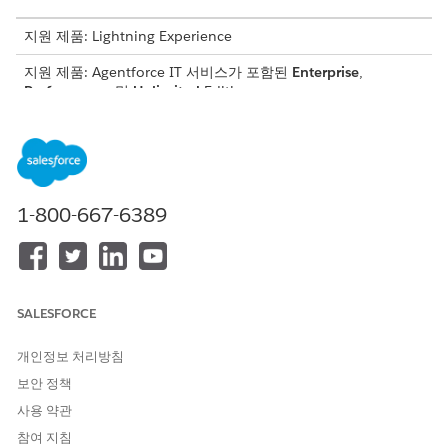
지원 제품: Lightning Experience
지원 제품: Agentforce IT 서비스가 포함된
Enterprise
,
Performance
및
Unlimited
Edition.
정책 관리 과업
IT 규정 준수 앱은 조직 정책을 작성, 배포, 추적하는 방법을 표준화
합니다.
1-800-667-6389
정책 초안 및 작성자: 생성형 AI를 사용하여 레거시 문서에서 조
항을 추출하거나 규제 소스 및 산업 템플릿을 기반으로 공식 텍
스트를 만듭니다.
Microsoft 365에서 작성: Microsoft Word에서 직접 정책 초안
을 작성하고 수정합니다. 편집은 레코드 시스템인 Salesforce에
SALESFORCE
다시 동기화됩니다.
승인 배포 및 추적: 커뮤니케이션 캠페인을 시작하여 직원에게
개인정보 처리방침
새 정책 또는 기존 정책 업데이트를 알립니다. 직원은 포털의 증
보안 정책
권 허브 내에서 문서를 검토하고 디지털 방식으로 서명할 수 있
사용 약관
습니다.
참여 지침
감사 증거 수집: 모든 디지털 서명에 대한 타임스탬프, 사용자