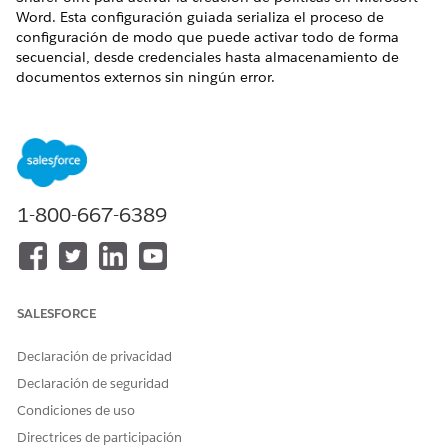
Word. Esta configuración guiada serializa el proceso de
configuración de modo que puede activar todo de forma
secuencial, desde credenciales hasta almacenamiento de
documentos externos sin ningún error.
EDICIONES NECESARIAS
Disponible en: Lightning Experience
Disponible en: Ediciones
Enterprise
,
Performance
y
Unlimited
con Agentforce IT Service.
1-800-667-6389
PERMISOS DE USUARIO NECESARIOS
Para acceder a la
Administrador del sistema
Configuración de
SALESFORCE
integración de Microsoft
365 y Azure:
Declaración de privacidad
Declaración de seguridad
La configuración guiada de Microsoft 365 y Azure Integration
es una herramienta compartida utilizada por múltiples
Condiciones de uso
funciones de Salesforce. Aunque los pasos de conexión
Directrices de participación
fundamentales son estándar, los administradores de