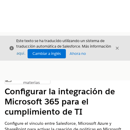
Este texto se ha traducido utilizando un sistema de
traducción automática de Salesforce. Más información
Cerrar
Cerrar
Cerrar
aquí
.
Cambiar a inglés
Ahora no
Índice de
Mostrar índice de materias
materias
Configurar la integración de
Microsoft 365 para el
cumplimiento de TI
Configure el vínculo entre Salesforce, Microsoft Azure y
SharePoint para activar la creación de políticas en Microsoft