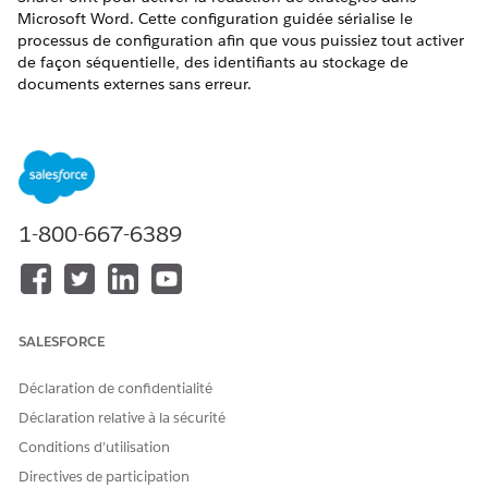
Microsoft Word. Cette configuration guidée sérialise le
processus de configuration afin que vous puissiez tout activer
de façon séquentielle, des identifiants au stockage de
documents externes sans erreur.
ÉDITIONS REQUISES
Disponible avec : Lightning Experience
Disponible avec : éditions
Enterprise
,
Performance
et
Unlimited
avec Agentforce IT Service.
1-800-667-6389
AUTORISATIONS UTILISATEUR REQUISES
Pour accéder à la
Administrateur système
configuration de
SALESFORCE
l'intégration Microsoft 365
et Azure :
Déclaration de confidentialité
Déclaration relative à la sécurité
La configuration guidée de l'intégration Microsoft 365 et
Azure est un outil partagé utilisé par plusieurs fonctionnalités
Conditions d’utilisation
Salesforce. Bien que les étapes de connexion de base soient
Directives de participation
standard, les administrateurs de conformité TI doivent