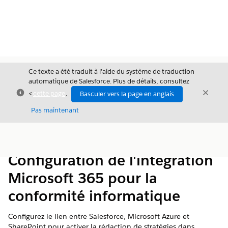
Ce texte a été traduit à l’aide du système de traduction
automatique de Salesforce. Plus de détails, consultez
Fermer
Ferme
<
cette page
.
Basculer vers la page en anglais
Fermer
Pas maintenant
Table des
Afficher la table des matières
matières
Configuration de l'intégration
Microsoft 365 pour la
conformité informatique
Configurez le lien entre Salesforce, Microsoft Azure et
SharePoint pour activer la rédaction de stratégies dans